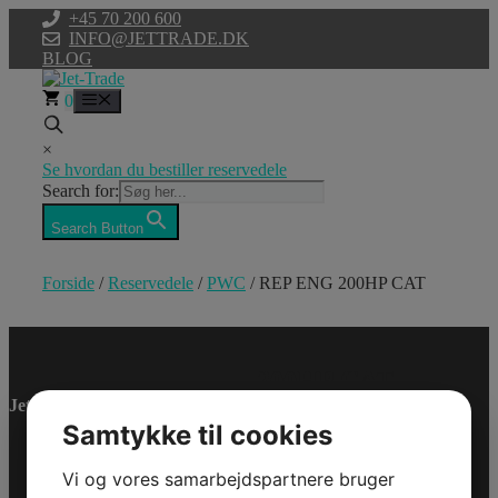
Hop
+45 70 200 600
til
INFO@JETTRADE.DK
indhold
BLOG
0
Menu
×
Se hvordan du bestiller reservedele
Search for:
Search Button
Forside
/
Reservedele
/
PWC
/ REP ENG 200HP CAT
REP ENG
200HP CAT
Jet-Trade Powersport
Model/Varenr.: 0460965
Samtykke til cookies
Bestillingsvare
Vi og vores samarbejdspartnere bruger