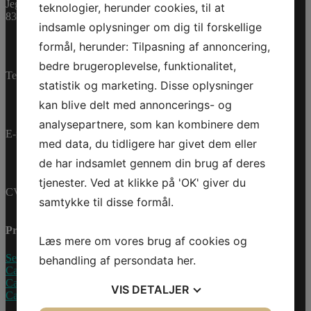
Varenummer (SKU):
Jegstrupvej 280
teknologier, herunder cookies, til at
0460965
Kategorier:
PWC
,
8361 Hasselager
indsamle oplysninger om dig til forskellige
Reservedele
formål, herunder: Tilpasning af annoncering,
bedre brugeroplevelse, funktionalitet,
Telefon:
+45 70 200 600
statistik og marketing. Disse oplysninger
kan blive delt med annoncerings- og
analysepartnere, som kan kombinere dem
E-mail:
info@jettrade.dk
med data, du tidligere har givet dem eller
de har indsamlet gennem din brug af deres
tjenester. Ved at klikke på 'OK' giver du
CVR-nummer: 27233678
samtykke til disse formål.
Produkter
Læs mere om vores brug af cookies og
Sea-Doo Vandscooter
behandling af persondata
her
.
Can-Am ATV
Can-Am UTV
VIS
DETALJER
Can-Am Roadster