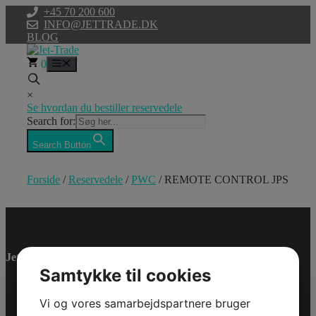
Hop
+45 70 200 600
til
INFO@JETTRADE.DK
indhold
BLOG
0
Menu
×
Se hvordan du bestiller reservedele
Search for:
Search Button
Forside
/
Reservedele
/
PWC
/ REMOTE CONTROL JPS
REMOTE
CONTROL JPS
Jet-Trade Powersport
Samtykke til cookies
Model/Varenr.: 0460953
Bestillingsvare
Vi og vores samarbejdspartnere bruger