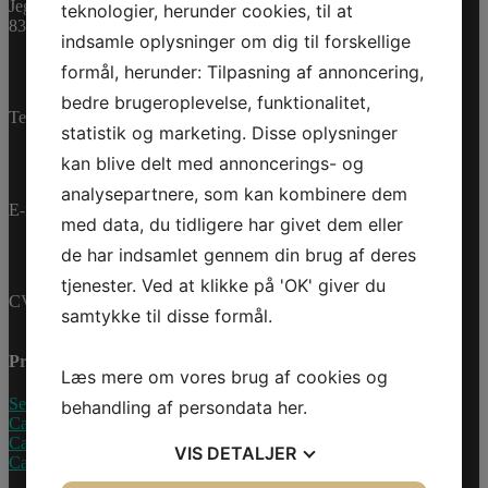
Varenummer (SKU):
Jegstrupvej 280
teknologier, herunder cookies, til at
0460953
Kategorier:
PWC
,
8361 Hasselager
indsamle oplysninger om dig til forskellige
Reservedele
formål, herunder: Tilpasning af annoncering,
bedre brugeroplevelse, funktionalitet,
Telefon:
+45 70 200 600
statistik og marketing. Disse oplysninger
kan blive delt med annoncerings- og
analysepartnere, som kan kombinere dem
E-mail:
info@jettrade.dk
med data, du tidligere har givet dem eller
de har indsamlet gennem din brug af deres
tjenester. Ved at klikke på 'OK' giver du
CVR-nummer: 27233678
samtykke til disse formål.
Produkter
Læs mere om vores brug af cookies og
Sea-Doo Vandscooter
behandling af persondata
her
.
Can-Am ATV
Can-Am UTV
VIS
DETALJER
Can-Am Roadster