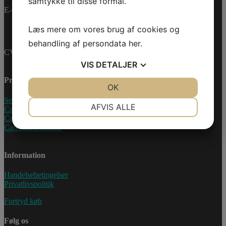
samtykke til disse formål.
E-mail:
info@jettrade.dk
Læs mere om vores brug af cookies og
behandling af persondata
her
.
CVR-nummer: 27233678
VIS
DETALJER
Produkter
JA
NEJ
OK
JA
NEJ
Sea-Doo Vandscooter
NØDVENDIGE
PRÆFERENCER
AFVIS ALLE
Can-Am ATV
Can-Am UTV
JA
NEJ
JA
NEJ
Can-Am Roadster
MARKETING
STATISTIK
Information
Handelsebetingelser
Privatlivspolitik
Fortryd køb
Følg os