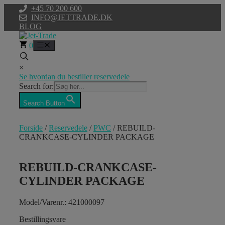
Hop
+45 70 200 600
til
INFO@JETTRADE.DK
indhold
BLOG
0
Menu
×
Se hvordan du bestiller reservedele
Search for:
Search Button
Forside
/
Reservedele
/
PWC
/ REBUILD-
CRANKCASE-CYLINDER PACKAGE
REBUILD-CRANKCASE-
CYLINDER PACKAGE
Model/Varenr.: 421000097
Bestillingsvare