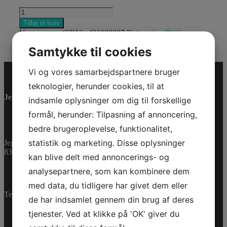
REBUILD-
CRANKCASE-
Tilføj til kurv
CYLINDER
Varenummer (SKU):
421000097
Kategorier:
PWC
,
PACKAGE
Reservedele
antal
Samtykke til cookies
Vi og vores samarbejdspartnere bruger
teknologier, herunder cookies, til at
Jet-Trade Powersport
indsamle oplysninger om dig til forskellige
formål, herunder: Tilpasning af annoncering,
bedre brugeroplevelse, funktionalitet,
statistik og marketing. Disse oplysninger
Jegstrupvej 280
8361 Hasselager
kan blive delt med annoncerings- og
analysepartnere, som kan kombinere dem
med data, du tidligere har givet dem eller
Telefon:
+45 70 200 600
de har indsamlet gennem din brug af deres
tjenester. Ved at klikke på 'OK' giver du