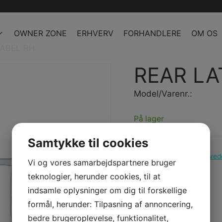
OWNER ZONE
ERHVERV
FORHANDLERE
OM OS
LABEL RH
REAR LA
Model/Varenr.:
På lager
Samtykke til cookies
Kategorier:
PWC
,
Reserved
Vi og vores samarbejdspartnere bruger
teknologier, herunder cookies, til at
indsamle oplysninger om dig til forskellige
formål, herunder: Tilpasning af annoncering,
bedre brugeroplevelse, funktionalitet,