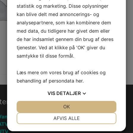
statistik og marketing. Disse oplysninger
kan blive delt med annoncerings- og
analysepartnere, som kan kombinere dem
med data, du tidligere har givet dem eller
de har indsamlet gennem din brug af deres
tjenester. Ved at klikke på 'OK' giver du
samtykke til disse formål.
Læs mere om vores brug af cookies og
behandling af persondata
her
.
VIS
DETALJER
ter
Information
JA
NEJ
OK
JA
NEJ
NØDVENDIGE
PRÆFERENCER
Vandscooter
Handelsebetingelser
AFVIS ALLE
ATV
Privatlivspolitik
JA
NEJ
JA
NEJ
UTV