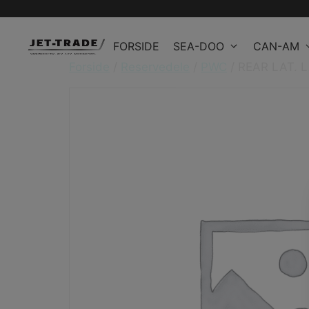
Hop
til
FORSIDE
SEA-DOO
CAN-AM
indhold
Forside
/
Reservedele
/
PWC
/ REAR LAT. 