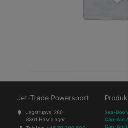
Jet-Trade Powersport
Produk
Jegstrupvej 280
Sea-Doo 
8361 Hasselager
Can-Am 
Can-Am 