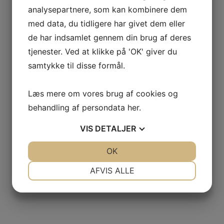
analysepartnere, som kan kombinere dem
med data, du tidligere har givet dem eller
de har indsamlet gennem din brug af deres
tjenester. Ved at klikke på 'OK' giver du
samtykke til disse formål.
Læs mere om vores brug af cookies og
behandling af persondata
her
.
VIS
DETALJER
JA
NEJ
OK
JA
NEJ
NØDVENDIGE
PRÆFERENCER
AFVIS ALLE
JA
NEJ
JA
NEJ
MARKETING
STATISTIK