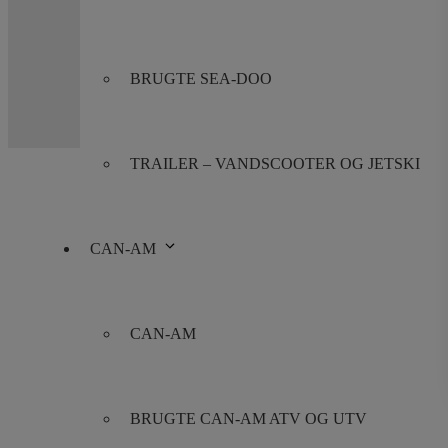
Telefon:
+45 70 200 600
E-mail:
info@jettrade.dk
BRUGTE SEA-DOO
CVR-nummer: 27233678
TRAILER – VANDSCOOTER OG JETSKI
CAN-AM
CAN-AM
BRUGTE CAN-AM ATV OG UTV