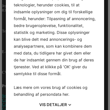
295,80 dk
ex. Moms
teknologier, herunder cookies, til at
Jegstrupvej 280
Bestillingsvare
8361 Hasselager
indsamle oplysninger om dig til forskellige
RAIL
formål, herunder: Tilpasning af annoncering,
LAT
Tilføj til kurv
bedre brugeroplevelse, funktionalitet,
KIT
Varenummer (SKU):
Telefon:
+45 70 200 600
LINQ
statistik og marketing. Disse oplysninger
715009474
Kategorier:
LITE
Accessories
,
Reservedele
kan blive delt med annoncerings- og
antal
analysepartnere, som kan kombinere dem
E-mail:
info@jettrade.dk
med data, du tidligere har givet dem eller
de har indsamlet gennem din brug af deres
tjenester. Ved at klikke på 'OK' giver du
CVR-nummer: 27233678
samtykke til disse formål.
Produkter
Læs mere om vores brug af cookies og
behandling af persondata
her
.
Sea-Doo Vandscooter
Can-Am ATV
VIS
DETALJER
Can-Am UTV
Can-Am Roadster