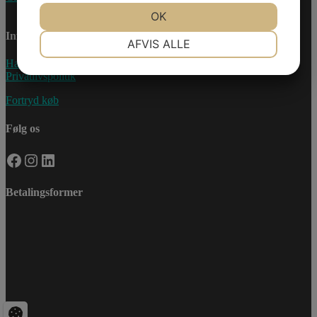
JA
NEJ
OK
JA
NEJ
Information
NØDVENDIGE
PRÆFERENCER
AFVIS ALLE
Handelsebetingelser
JA
NEJ
JA
NEJ
Privatlivspolitik
MARKETING
STATISTIK
Fortryd køb
Følg os
Facebook
Instagram
LinkedIn
Betalingsformer