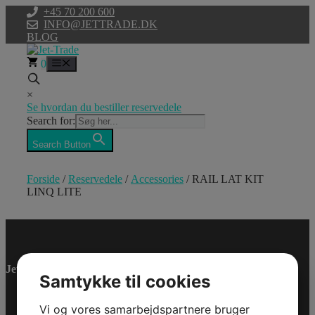
Hop
+45 70 200 600
til
INFO@JETTRADE.DK
indhold
BLOG
0
Menu
×
Se hvordan du bestiller reservedele
Search for:
Search Button
Forside
/
Reservedele
/
Accessories
/ RAIL LAT KIT
LINQ LITE
RAIL LAT KIT
LINQ LITE
Jet-Trade Powersport
Samtykke til cookies
Model/Varenr.: 715009474
369,75 dk
Vi og vores samarbejdspartnere bruger
inkl. Moms