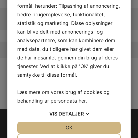
formål, herunder: Tilpasning af annoncering,
bedre brugeroplevelse, funktionalitet,
statistik og marketing. Disse oplysninger
kan blive delt med annoncerings- og
analysepartnere, som kan kombinere dem
med data, du tidligere har givet dem eller
de har indsamlet gennem din brug af deres
tjenester. Ved at klikke på 'OK' giver du
samtykke til disse formål.
Læs mere om vores brug af cookies og
behandling af persondata
her
.
VIS
DETALJER
PROTECTION GAP
JA
NEJ
OK
JA
NEJ
Følg os
Model/Varenr.: 0462560
NØDVENDIGE
PRÆFERENCER