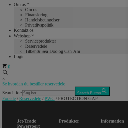
Om os
Om os
Finansiering
Handelsbetingelser
Privatlivspolitik
Kontakt os
Webshop
Serviceprodukter
Reservedele
Tilbehør Sea-Doo og Can-Am
Login
0
×
Se hvordan du bestiller reservedele
Search for:
Search Button
Forside
/
Reservedele
/
PWC
/ PROTECTION GAP
Jet-Trade
Produkter
Information
Powersport