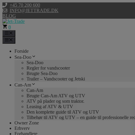
Hop
+45 70 200 600
til
INFO@JETTRADE.DK
indhold
BLOG
0
Menu
Menu
Forside
Sea-Doo
Sea-Doo
Regler for vandscooter
Brugte Sea-Doo
Trailer – Vandscooter og Jetski
Can-Am
Can-Am
Brugte Can-Am ATV og UTV
ATV på plader og som traktor.
Leasing af ATV & UTV
Den komplette guide til ATV og UTV
Tilbehør til ATV og UTV – en guide til professionelle r
Owner Zone
Erhverv
Forhandlere