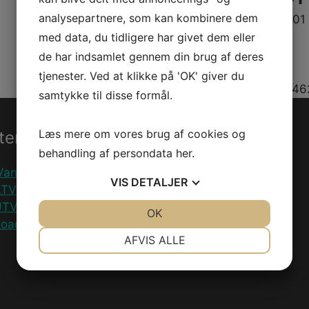
analysepartnere, som kan kombinere dem
Model/Varenr.: 0462601
med data, du tidligere har givet dem eller
Bestillingsvare
de har indsamlet gennem din brug af deres
tjenester. Ved at klikke på 'OK' giver du
Varenummer (SKU):
046
samtykke til disse formål.
Læs mere om vores brug af cookies og
ter
Information
behandling af persondata
her
.
Vandscooter
Handelsebetingelser
VIS
DETALJER
ATV
Privatlivspolitik
UTV
JA
NEJ
OK
JA
NEJ
oadster
Fortryd køb
NØDVENDIGE
PRÆFERENCER
AFVIS ALLE
JA
NEJ
JA
NEJ
MARKETING
STATISTIK