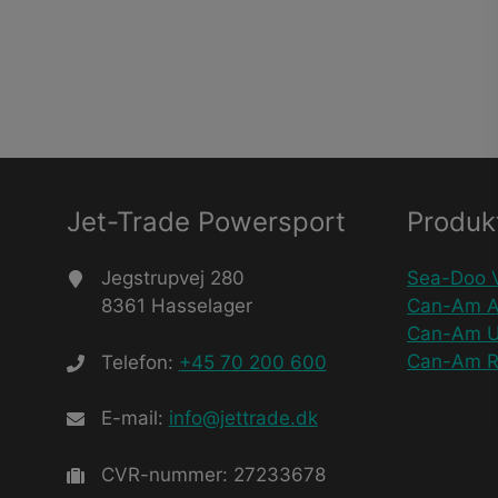
Jet-Trade Powersport
Produk
Jegstrupvej 280
Sea-Doo 
8361 Hasselager
Can-Am 
Can-Am 
Can-Am R
Telefon:
+45 70 200 600
E-mail:
info@jettrade.dk
CVR-nummer: 27233678