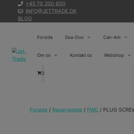
Hop
+45 70 200 600
til
INFO@JETTRADE.DK
indhold
BLOG
Forside
Sea-Doo
Can-Am
Om os
Kontakt os
Webshop
0
Forside
/
Reservedele
/
PWC
/ PLUG SCRE