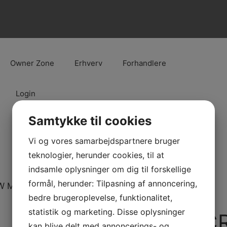
Owner Zone
Erhverv
Forhandlere
Login
Samtykke til cookies
Vi og vores samarbejdspartnere bruger
teknologier, herunder cookies, til at
indsamle oplysninger om dig til forskellige
formål, herunder: Tilpasning af annoncering,
W M12X1,5
bedre brugeroplevelse, funktionalitet,
statistik og marketing. Disse oplysninger
PLUG SCR
kan blive delt med annoncerings- og