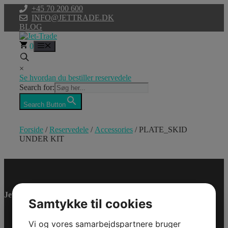
Hop
+45 70 200 600
til
INFO@JETTRADE.DK
indhold
BLOG
0
Menu
×
Se hvordan du bestiller reservedele
Search for:
Search Button
Forside
/
Reservedele
/
Accessories
/ PLATE_SKID
UNDER KIT
PLATE_SKID
UNDER KIT
Jet-Trade Powersport
Samtykke til cookies
Model/Varenr.: 715009864
4.996,75 dk
Vi og vores samarbejdspartnere bruger
inkl. Moms