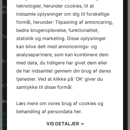
3.997,40 dk
ex. Moms
teknologier, herunder cookies, til at
Jegstrupvej 280
På lager
8361 Hasselager
indsamle oplysninger om dig til forskellige
PLATE_SKID
formål, herunder: Tilpasning af annoncering,
UNDER
Tilføj til kurv
bedre brugeroplevelse, funktionalitet,
KIT
Varenummer (SKU):
Telefon:
+45 70 200 600
antal
statistik og marketing. Disse oplysninger
715009864
Kategorier:
Accessories
,
Reservedele
kan blive delt med annoncerings- og
analysepartnere, som kan kombinere dem
E-mail:
info@jettrade.dk
med data, du tidligere har givet dem eller
de har indsamlet gennem din brug af deres
tjenester. Ved at klikke på 'OK' giver du
CVR-nummer: 27233678
samtykke til disse formål.
Produkter
Læs mere om vores brug af cookies og
behandling af persondata
her
.
Sea-Doo Vandscooter
Can-Am ATV
VIS
DETALJER
Can-Am UTV
Can-Am Roadster