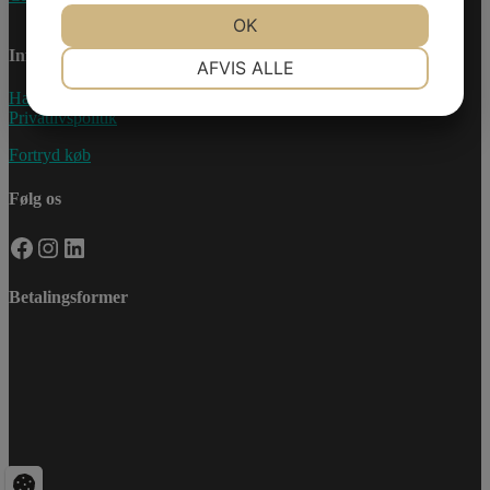
JA
NEJ
OK
JA
NEJ
Information
NØDVENDIGE
PRÆFERENCER
AFVIS ALLE
Handelsebetingelser
JA
NEJ
JA
NEJ
Privatlivspolitik
MARKETING
STATISTIK
Fortryd køb
Følg os
Facebook
Instagram
LinkedIn
Betalingsformer