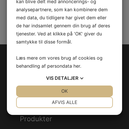
PLATE
kan blive delt med annoncerings- og
antal
analysepartnere, som kan kombinere dem
Varenummer (SKU):
705006300
med data, du tidligere har givet dem eller
Kategorier:
ATV
,
Reservedele
de har indsamlet gennem din brug af deres
tjenester. Ved at klikke på 'OK' giver du
samtykke til disse formål.
Læs mere om vores brug af cookies og
Jet-Trade Powersport
behandling af persondata
her
.
Jegstrupvej 280
VIS
DETALJER
8361 Hasselager
JA
NEJ
OK
JA
NEJ
Telefon:
+45 70 200 600
NØDVENDIGE
PRÆFERENCER
E-mail:
info@jettrade.dk
AFVIS ALLE
CVR-nummer: 27233678
JA
NEJ
JA
NEJ
Produkter
MARKETING
STATISTIK