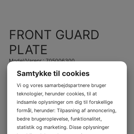
FRONT GUARD
PLATE
Model/Varenr.: 705006300
Samtykke til cookies
384,24 dk
inkl. Moms
307,39 dk
ex. Moms
Vi og vores samarbejdspartnere bruger
teknologier, herunder cookies, til at
Bestillingsvare
indsamle oplysninger om dig til forskellige
formål, herunder: Tilpasning af annoncering,
-
+
Tilføj til kurv
bedre brugeroplevelse, funktionalitet,
FRONT
GUARD
statistik og marketing. Disse oplysninger