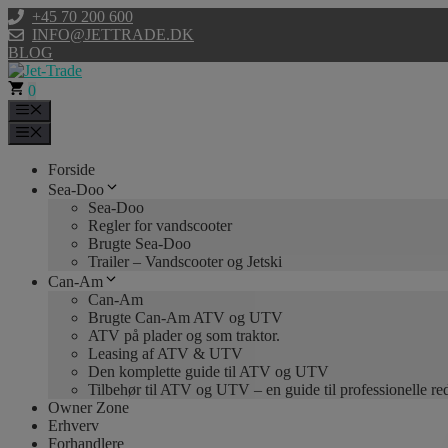
Hop
+45 70 200 600
til
INFO@JETTRADE.DK
indhold
BLOG
0
Menu
Menu
Forside
Sea-Doo
Sea-Doo
Regler for vandscooter
Brugte Sea-Doo
Trailer – Vandscooter og Jetski
Can-Am
Can-Am
Brugte Can-Am ATV og UTV
ATV på plader og som traktor.
Leasing af ATV & UTV
Den komplette guide til ATV og UTV
Tilbehør til ATV og UTV – en guide til professionelle r
Owner Zone
Erhverv
Forhandlere