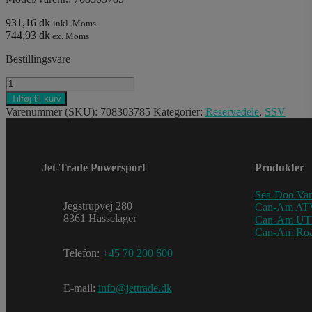
931,16 dk
inkl. Moms
744,93 dk
ex. Moms
Bestillingsvare
PANEL_BOX
EXT
Tilføj til kurv
R
Varenummer (SKU):
708303785
Kategorier:
Reservedele
,
SSV
B-
160
antal
Jet-Trade Powersport
Produkter
Sea-Doo Van
Jegstrupvej 280
Can-Am AT
8361 Hasselager
Can-Am U
Can-Am Roa
Telefon:
+45 70 200 600
E-mail:
info@jettrade.dk