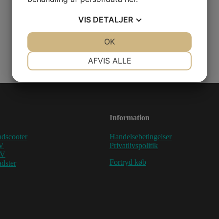
VIS
DETALJER
JA
NEJ
OK
JA
NEJ
NØDVENDIGE
PRÆFERENCER
AFVIS ALLE
JA
NEJ
JA
NEJ
MARKETING
STATISTIK
Information
dscooter
Handelsebetingelser
V
Privatlivspolitik
TV
Fortryd køb
dster