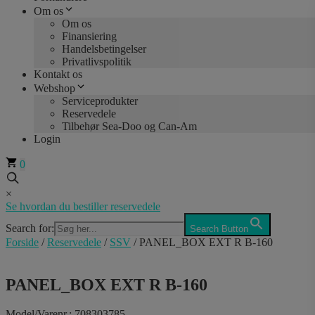
Om os
Om os
Finansiering
Handelsbetingelser
Privatlivspolitik
Kontakt os
Webshop
Serviceprodukter
Reservedele
Tilbehør Sea-Doo og Can-Am
Login
0
×
Se hvordan du bestiller reservedele
Search for:
Search Button
Forside
/
Reservedele
/
SSV
/ PANEL_BOX EXT R B-160
PANEL_BOX EXT R B-160
Model/Varenr.: 708303785