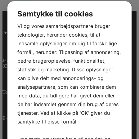
Samtykke til cookies
Vi og vores samarbejdspartnere bruger
Jet-Trade Powersport
teknologier, herunder cookies, til at
indsamle oplysninger om dig til forskellige
formål, herunder: Tilpasning af annoncering,
bedre brugeroplevelse, funktionalitet,
Jegstrupvej 280
8361 Hasselager
statistik og marketing. Disse oplysninger
kan blive delt med annoncerings- og
analysepartnere, som kan kombinere dem
Telefon:
+45 70 200 600
med data, du tidligere har givet dem eller
de har indsamlet gennem din brug af deres
tjenester. Ved at klikke på 'OK' giver du
E-mail:
info@jettrade.dk
samtykke til disse formål.
Læs mere om vores brug af cookies og