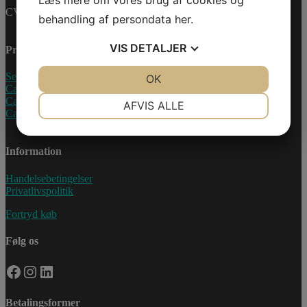
CVR-nummer: 27233678
behandling af persondata
her
.
VIS
DETALJER
Produkter
Sea-Doo Vandscooter
JA
NEJ
OK
JA
NEJ
Can-Am ATV
NØDVENDIGE
PRÆFERENCER
Can-Am UTV
AFVIS ALLE
Can-Am Roadster
JA
NEJ
JA
NEJ
MARKETING
STATISTIK
Information
Handelsebetingelser
Privatlivspolitik
Fortryd køb
Følg os
Facebook
Instagram
LinkedIn
Betalingsformer