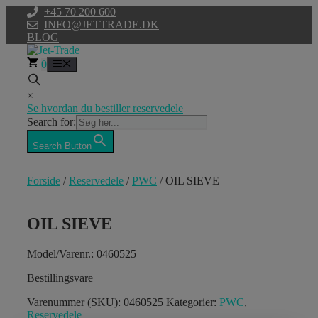
Hop
+45 70 200 600
til
INFO@JETTRADE.DK
indhold
BLOG
0
Menu
×
Se hvordan du bestiller reservedele
Search for:
Search Button
Forside
/
Reservedele
/
PWC
/ OIL SIEVE
OIL SIEVE
Model/Varenr.: 0460525
Bestillingsvare
Varenummer (SKU):
0460525
Kategorier:
PWC
,
Reservedele