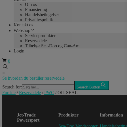
Om os
Finansiering
Handelsbetingelser
Privatlivspolitik
Kontakt os
Webshop
Serviceprodukter
Reservedele
Tilbehør Sea-Doo og Can-Am
Login
0
×
Se hvordan du bestiller reservedele
Search for:
Search Button
Forside
/
Reservedele
/
PWC
/ OIL SEAL
Jet-Trade
Produkter
Information
Powersport
Sea-Doo Vandscooter
Handelsebeting