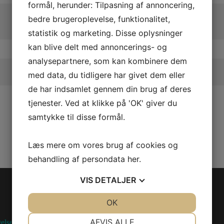
formål, herunder: Tilpasning af annoncering,
bedre brugeroplevelse, funktionalitet,
statistik og marketing. Disse oplysninger
kan blive delt med annoncerings- og
analysepartnere, som kan kombinere dem
med data, du tidligere har givet dem eller
de har indsamlet gennem din brug af deres
tjenester. Ved at klikke på 'OK' giver du
samtykke til disse formål.
Læs mere om vores brug af cookies og
behandling af persondata
her
.
VIS
DETALJER
OIL SEAL
JA
NEJ
OK
JA
NEJ
Følg os
Model/Varenr.: 0460326
NØDVENDIGE
PRÆFERENCER
AFVIS ALLE
elser
Bestillingsvare