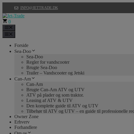
Hop
INFO@JETTRADE.DK
til
indhold
0
Menu
Menu
Forside
Sea-Doo
Sea-Doo
Regler for vandscooter
Brugte Sea-Doo
Trailer – Vandscooter og Jetski
Can-Am
Can-Am
Brugte Can-Am ATV og UTV
ATV på plader og som traktor.
Leasing af ATV & UTV
Den komplette guide til ATV og UTV
Tilbehør til ATV og UTV – en guide til professionelle r
Owner Zone
Erhverv
Forhandlere
Om os