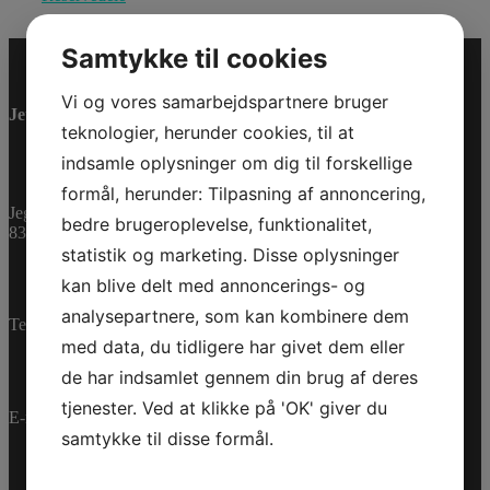
Samtykke til cookies
Vi og vores samarbejdspartnere bruger
Jet-Trade Powersport
teknologier, herunder cookies, til at
indsamle oplysninger om dig til forskellige
formål, herunder: Tilpasning af annoncering,
Jegstrupvej 280
bedre brugeroplevelse, funktionalitet,
8361 Hasselager
statistik og marketing. Disse oplysninger
kan blive delt med annoncerings- og
analysepartnere, som kan kombinere dem
Telefon:
+45 70 200 600
med data, du tidligere har givet dem eller
de har indsamlet gennem din brug af deres
tjenester. Ved at klikke på 'OK' giver du
E-mail:
info@jettrade.dk
samtykke til disse formål.