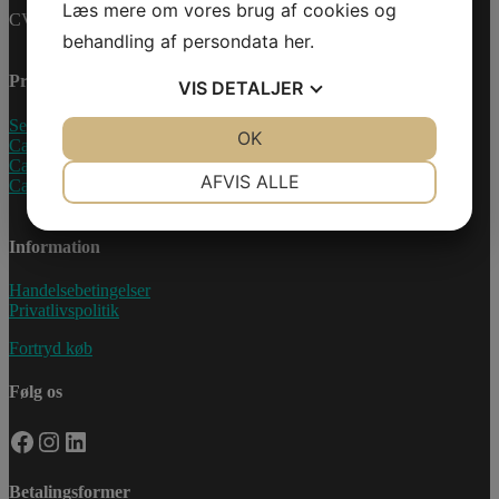
Læs mere om vores brug af cookies og
CVR-nummer: 27233678
behandling af persondata
her
.
Produkter
VIS
DETALJER
Sea-Doo Vandscooter
JA
NEJ
OK
JA
NEJ
Can-Am ATV
Can-Am UTV
NØDVENDIGE
PRÆFERENCER
AFVIS ALLE
Can-Am Roadster
JA
NEJ
JA
NEJ
Information
MARKETING
STATISTIK
Handelsebetingelser
Privatlivspolitik
Fortryd køb
Følg os
Facebook
Instagram
LinkedIn
Betalingsformer