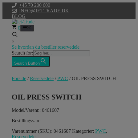
Hop
+45 70 200 600
til
INFO@JETTRADE.DK
indhold
BLOG
0
Menu
×
Se hvordan du bestiller reservedele
Search for:
Search Button
Forside
/
Reservedele
/
PWC
/ OIL PRESS SWITCH
OIL PRESS SWITCH
Model/Varenr.: 0461607
Bestillingsvare
Varenummer (SKU):
0461607
Kategorier:
PWC
,
Reservedele