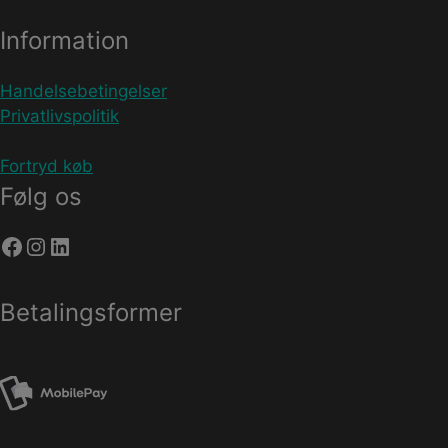
Information
Handelsebetingelser
Privatlivspolitik
Fortryd køb
Følg os
Facebook
Instagram
LinkedIn
Betalingsformer