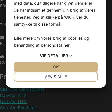
med data, du tidligere har givet dem eller
8361 Hasselager
de har indsamlet gennem din brug af deres
tjenester. Ved at klikke på 'OK' giver du
samtykke til disse formål.
Telefon:
+45 70 200 600
Læs mere om vores brug af cookies og
E-mail:
info@jettrade.dk
behandling af persondata
her
.
VIS
DETALJER
CVR-nummer: 27233678
JA
NEJ
OK
JA
NEJ
NØDVENDIGE
PRÆFERENCER
Produkter
AFVIS ALLE
JA
NEJ
JA
NEJ
Sea-Doo Vandscooter
MARKETING
STATISTIK
Can-Am ATV
Can-Am UTV
Can-Am Roadster