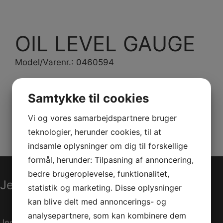
OIL LEVEL GAUGE
Model/Varenr.: 0460594
Bestillingsvare
Samtykke til cookies
Varenummer (SKU):
0460594
Kategorier:
PWC
,
Vi og vores samarbejdspartnere bruger
Reservedele
teknologier, herunder cookies, til at
indsamle oplysninger om dig til forskellige
formål, herunder: Tilpasning af annoncering,
bedre brugeroplevelse, funktionalitet,
Jet-Trade Powersport
statistik og marketing. Disse oplysninger
kan blive delt med annoncerings- og
analysepartnere, som kan kombinere dem
Jegstrupvej 280