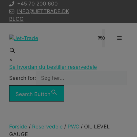
Hop
+45 70 200 600
til
INFO@JETTRADE.DK
indhold
BLOG
Menu
0
×
Se hvordan du bestiller reservedele
Search for:
Search Button
Forside
/
Reservedele
/
PWC
/ OIL LEVEL
GAUGE