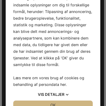
indsamle oplysninger om dig til forskellige
formål, herunder: Tilpasning af annoncering,
Jet-Trade Powersport
bedre brugeroplevelse, funktionalitet,
statistik og marketing. Disse oplysninger
Jegstrupvej 280
kan blive delt med annoncerings- og
8361 Hasselager
analysepartnere, som kan kombinere dem
Telefon:
+45 70 200 600
med data, du tidligere har givet dem eller
E-mail:
info@jettrade.dk
de har indsamlet gennem din brug af deres
tjenester. Ved at klikke på 'OK' giver du
CVR-nummer: 27233678
samtykke til disse formål.
Produkter
Læs mere om vores brug af cookies og
Sea-Doo Vandscooter
Can-Am ATV
behandling af persondata
her
.
Can-Am UTV
Can-Am Roadster
VIS
DETALJER
JA
NEJ
OK
JA
NEJ
Information