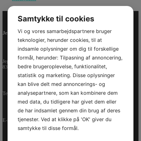
Samtykke til cookies
Vi og vores samarbejdspartnere bruger
Jet-Trade Powersport
teknologier, herunder cookies, til at
indsamle oplysninger om dig til forskellige
formål, herunder: Tilpasning af annoncering,
Jegstrupvej 280
bedre brugeroplevelse, funktionalitet,
8361 Hasselager
statistik og marketing. Disse oplysninger
kan blive delt med annoncerings- og
analysepartnere, som kan kombinere dem
Telefon:
+45 70 200 600
med data, du tidligere har givet dem eller
de har indsamlet gennem din brug af deres
tjenester. Ved at klikke på 'OK' giver du
E-mail:
info@jettrade.dk
samtykke til disse formål.