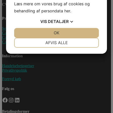
Læs mere om vores brug af cookies og
CVR-nummer: 27233678
behandling af persondata
her
.
Produkter
VIS
DETALJER
Sea-Doo Vandscooter
JA
NEJ
OK
JA
NEJ
Can-Am ATV
Can-Am UTV
NØDVENDIGE
PRÆFERENCER
Can-Am Roadster
AFVIS ALLE
JA
NEJ
JA
NEJ
Information
MARKETING
STATISTIK
Handelsebetingelser
Privatlivspolitik
Fortryd køb
Følg os
Facebook
Instagram
LinkedIn
Betalingsformer