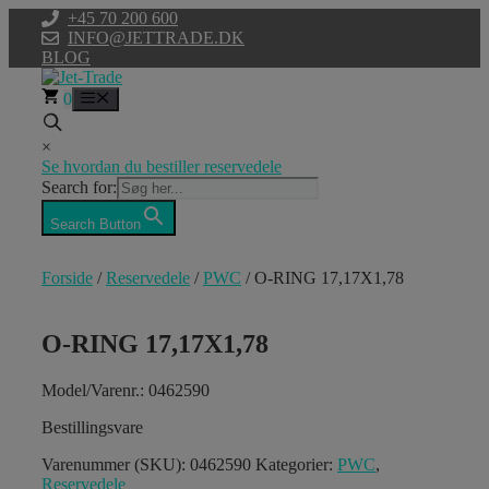
Hop
+45 70 200 600
til
INFO@JETTRADE.DK
indhold
BLOG
0
Menu
×
Se hvordan du bestiller reservedele
Search for:
Search Button
Forside
/
Reservedele
/
PWC
/ O-RING 17,17X1,78
O-RING 17,17X1,78
Model/Varenr.: 0462590
Bestillingsvare
Varenummer (SKU):
0462590
Kategorier:
PWC
,
Reservedele