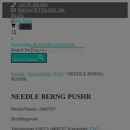
Hop
+45 70 200 600
til
INFO@JETTRADE.DK
indhold
BLOG
0
Menu
×
Se hvordan du bestiller reservedele
Search for:
Search Button
Forside
/
Reservedele
/
PWC
/ NEEDLE BERNG
PUSHR
NEEDLE BERNG PUSHR
Model/Varenr.: 0460767
Bestillingsvare
Varenummer (SKU):
0460767
Kategorier:
PWC
,