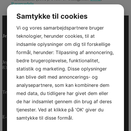
Reservedele
Samtykke til cookies
Vi og vores samarbejdspartnere bruger
teknologier, herunder cookies, til at
Jet-Trade Powersport
indsamle oplysninger om dig til forskellige
formål, herunder: Tilpasning af annoncering,
bedre brugeroplevelse, funktionalitet,
Jegstrupvej 280
8361 Hasselager
statistik og marketing. Disse oplysninger
kan blive delt med annoncerings- og
analysepartnere, som kan kombinere dem
Telefon:
+45 70 200 600
med data, du tidligere har givet dem eller
de har indsamlet gennem din brug af deres
tjenester. Ved at klikke på 'OK' giver du
E-mail:
info@jettrade.dk
samtykke til disse formål.