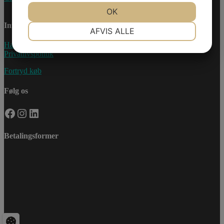
JA
NEJ
OK
JA
NEJ
Information
NØDVENDIGE
PRÆFERENCER
AFVIS ALLE
Handelsebetingelser
JA
NEJ
JA
NEJ
Privatlivspolitik
MARKETING
STATISTIK
Fortryd køb
Følg os
Facebook
Instagram
LinkedIn
Betalingsformer