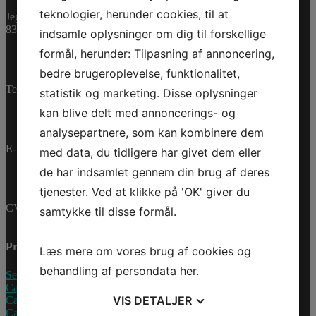
Bestillingsvare
teknologier, herunder cookies, til at
Jegstrupvej 280
8361 Hasselager
indsamle oplysninger om dig til forskellige
NAVIGATOR
PFD
Tilføj til kurv
formål, herunder: Tilpasning af annoncering,
(EU)
Varenummer (SKU):
bedre brugeroplevelse, funktionalitet,
U/U
2858507326
Kategorier:
L/XL
Telefon:
+45 70 200 600
PWC
,
Reservedele
statistik og marketing. Disse oplysninger
antal
kan blive delt med annoncerings- og
analysepartnere, som kan kombinere dem
E-mail:
info@jettrade.dk
med data, du tidligere har givet dem eller
de har indsamlet gennem din brug af deres
tjenester. Ved at klikke på 'OK' giver du
CVR-nummer: 27233678
samtykke til disse formål.
Produkter
Læs mere om vores brug af cookies og
behandling af persondata
her
.
Sea-Doo Vandscooter
Can-Am ATV
VIS
DETALJER
Can-Am UTV
Can-Am Roadster