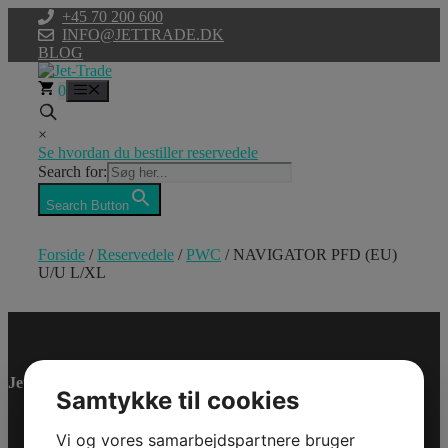
Hop
+45 70 200 600
til
INFO@JETTRADE.DK
indhold
BLOG
0
Menu
×
Se hvordan du bestiller reservedele
Search for:
Search Button
Forside
/
Reservedele
/
PWC
/ NAVIGATOR PFD (EU)
U/U L/XL
NAVIGATOR
PFD (EU) U/U
Jet-Trade Powersport
L/XL
Samtykke til cookies
Model/Varenr.: 2858507326
Vi og vores samarbejdspartnere bruger