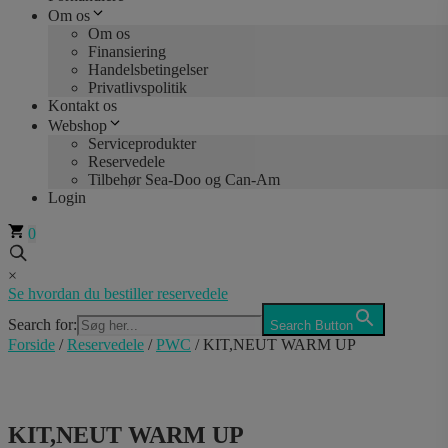
Om os
Om os
Finansiering
Handelsbetingelser
Privatlivspolitik
Kontakt os
Webshop
Serviceprodukter
Reservedele
Tilbehør Sea-Doo og Can-Am
Login
0
×
Se hvordan du bestiller reservedele
Search for:
Search Button
Forside
/
Reservedele
/
PWC
/ KIT,NEUT WARM UP
KIT,NEUT WARM UP