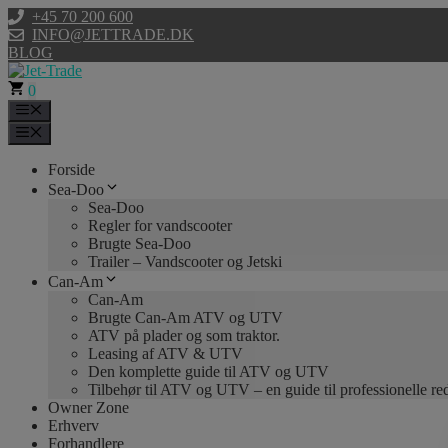
Hop
+45 70 200 600
til
INFO@JETTRADE.DK
indhold
BLOG
0
Menu
Menu
Forside
Sea-Doo
Sea-Doo
Regler for vandscooter
Brugte Sea-Doo
Trailer – Vandscooter og Jetski
Can-Am
Can-Am
Brugte Can-Am ATV og UTV
ATV på plader og som traktor.
Leasing af ATV & UTV
Den komplette guide til ATV og UTV
Tilbehør til ATV og UTV – en guide til professionelle r
Owner Zone
Erhverv
Forhandlere