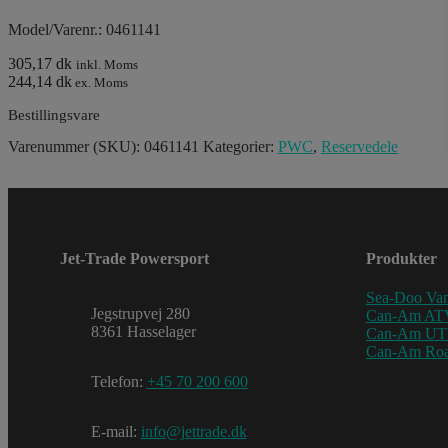
Model/Varenr.: 0461141
305,17 dk
inkl. Moms
244,14 dk
ex. Moms
Bestillingsvare
Varenummer (SKU):
0461141
Kategorier:
PWC
,
Reservedele
Jet-Trade Powersport
Produkter
Sea-Doo Van
Jegstrupvej 280
Can-Am AT
8361 Hasselager
Can-Am U
Can-Am Roa
Telefon:
+45 70 200 600
E-mail:
info@jettrade.dk