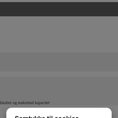
edskaber og maksimal kapacitet