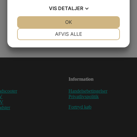
VIS
DETALJER
JA
NEJ
OK
JA
NEJ
NØDVENDIGE
PRÆFERENCER
AFVIS ALLE
JA
NEJ
JA
NEJ
MARKETING
STATISTIK
Information
dscooter
Handelsebetingelser
V
Privatlivspolitik
TV
Fortryd køb
dster