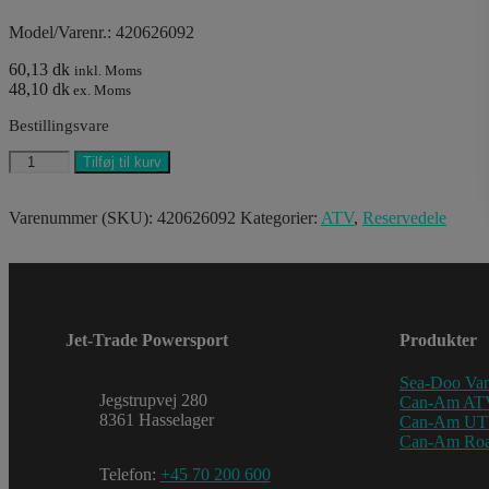
Model/Varenr.: 420626092
60,13 dk
inkl. Moms
48,10 dk
ex. Moms
Bestillingsvare
ISOLATING
Tilføj til kurv
WASHER
antal
Varenummer (SKU):
420626092
Kategorier:
ATV
,
Reservedele
Jet-Trade Powersport
Produkter
Sea-Doo Van
Jegstrupvej 280
Can-Am AT
8361 Hasselager
Can-Am U
Can-Am Roa
Telefon:
+45 70 200 600