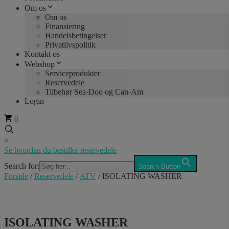
Om os
Om os
Finansiering
Handelsbetingelser
Privatlivspolitik
Kontakt os
Webshop
Serviceprodukter
Reservedele
Tilbehør Sea-Doo og Can-Am
Login
0
×
Se hvordan du bestiller reservedele
Search for:
Search Button
Forside
/
Reservedele
/
ATV
/ ISOLATING WASHER
ISOLATING WASHER