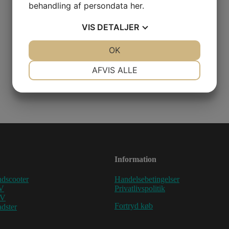
behandling af persondata
her
.
VIS
DETALJER
JA
NEJ
OK
JA
NEJ
NØDVENDIGE
PRÆFERENCER
AFVIS ALLE
JA
NEJ
JA
NEJ
MARKETING
STATISTIK
Information
dscooter
Handelsebetingelser
V
Privatlivspolitik
TV
Fortryd køb
dster