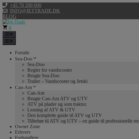
Hop
+45 70 200 600
til
INFO@JETTRADE.DK
indhold
BLOG
0
Menu
Menu
Forside
Sea-Doo
Sea-Doo
Regler for vandscooter
Brugte Sea-Doo
Trailer – Vandscooter og Jetski
Can-Am
Can-Am
Brugte Can-Am ATV og UTV
ATV på plader og som traktor.
Leasing af ATV & UTV
Den komplette guide til ATV og UTV
Tilbehør til ATV og UTV – en guide til professionelle r
Owner Zone
Erhverv
Forhandlere