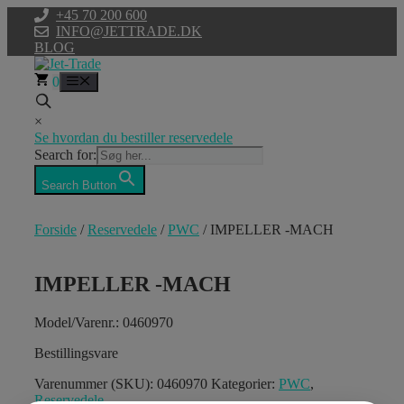
Hop
+45 70 200 600
til
INFO@JETTRADE.DK
indhold
BLOG
0
Menu
×
Se hvordan du bestiller reservedele
Search for:
Search Button
Forside
/
Reservedele
/
PWC
/ IMPELLER -MACH
IMPELLER -MACH
Model/Varenr.: 0460970
Bestillingsvare
Varenummer (SKU):
0460970
Kategorier:
PWC
,
Reservedele