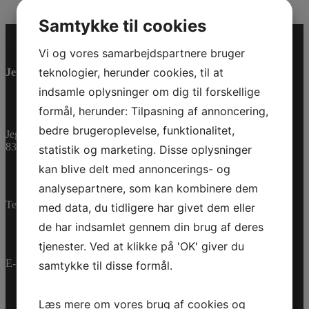
Samtykke til cookies
Vi og vores samarbejdspartnere bruger
teknologier, herunder cookies, til at
Jet-Trade Powersport
indsamle oplysninger om dig til forskellige
formål, herunder: Tilpasning af annoncering,
bedre brugeroplevelse, funktionalitet,
Jegstrupvej 280
8361 Hasselager
statistik og marketing. Disse oplysninger
kan blive delt med annoncerings- og
analysepartnere, som kan kombinere dem
Telefon:
+45 70 200 600
med data, du tidligere har givet dem eller
de har indsamlet gennem din brug af deres
tjenester. Ved at klikke på 'OK' giver du
E-mail:
info@jettrade.dk
samtykke til disse formål.
Læs mere om vores brug af cookies og