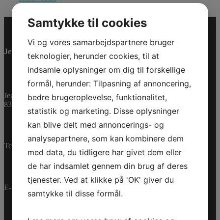
Samtykke til cookies
Vi og vores samarbejdspartnere bruger
Jet-Trade Powersport
teknologier, herunder cookies, til at
indsamle oplysninger om dig til forskellige
formål, herunder: Tilpasning af annoncering,
Jegstrupvej 280
bedre brugeroplevelse, funktionalitet,
8361 Hasselager
statistik og marketing. Disse oplysninger
kan blive delt med annoncerings- og
analysepartnere, som kan kombinere dem
Telefon:
+45 70 200 600
med data, du tidligere har givet dem eller
de har indsamlet gennem din brug af deres
tjenester. Ved at klikke på 'OK' giver du
E-mail:
info@jettrade.dk
samtykke til disse formål.