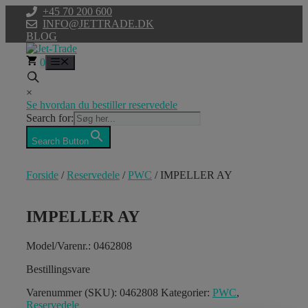
Hop
+45 70 200 600
til
INFO@JETTRADE.DK
indhold
BLOG
0
Menu
×
Se hvordan du bestiller reservedele
Search for:
Search Button
Forside
/
Reservedele
/
PWC
/ IMPELLER AY
IMPELLER AY
Model/Varenr.: 0462808
Bestillingsvare
Varenummer (SKU):
0462808
Kategorier:
PWC
,
Reservedele