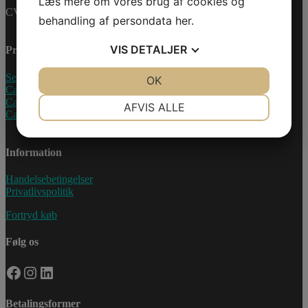
Læs mere om vores brug af cookies og
CVR-nummer: 27233678
behandling af persondata
her
.
VIS
DETALJER
Produkter
Sea-Doo Vandscooter
JA
NEJ
OK
JA
NEJ
Can-Am ATV
NØDVENDIGE
PRÆFERENCER
Can-Am UTV
AFVIS ALLE
Can-Am Roadster
JA
NEJ
JA
NEJ
MARKETING
STATISTIK
Information
Handelsebetingelser
Privatlivspolitik
Fortryd køb
Følg os
Facebook
Instagram
LinkedIn
Betalingsformer