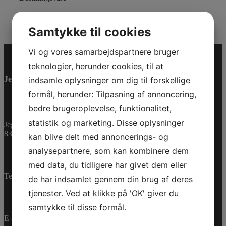
Varenummer (SKU):
0462244
Kategorier:
PWC
,
Reservedele
Samtykke til cookies
Vi og vores samarbejdspartnere bruger
teknologier, herunder cookies, til at
Jet-Trade Powersport
indsamle oplysninger om dig til forskellige
formål, herunder: Tilpasning af annoncering,
bedre brugeroplevelse, funktionalitet,
statistik og marketing. Disse oplysninger
Jegstrupvej 280
8361 Hasselager
kan blive delt med annoncerings- og
analysepartnere, som kan kombinere dem
med data, du tidligere har givet dem eller
Telefon:
+45 70 200 600
de har indsamlet gennem din brug af deres
tjenester. Ved at klikke på 'OK' giver du
samtykke til disse formål.
E-mail:
info@jettrade.dk