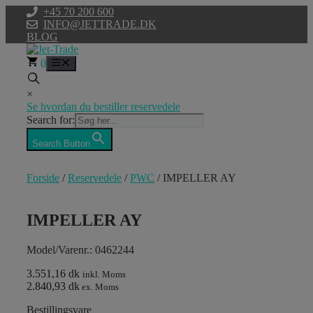
Hop
+45 70 200 600
til
INFO@JETTRADE.DK
indhold
BLOG
0
Menu
×
Se hvordan du bestiller reservedele
Search for:
Search Button
Forside
/
Reservedele
/
PWC
/ IMPELLER AY
IMPELLER AY
Model/Varenr.: 0462244
3.551,16 dk
inkl. Moms
2.840,93 dk
ex. Moms
Bestillingsvare