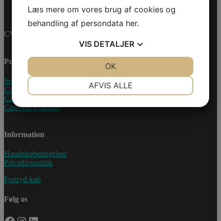
Læs mere om vores brug af cookies og
behandling af persondata
her
.
CVR-nummer: 27233678
VIS
DETALJER
Produkter
JA
NEJ
OK
JA
NEJ
NØDVENDIGE
PRÆFERENCER
Sea-Doo Vandscooter
AFVIS ALLE
Can-Am ATV
Can-Am UTV
JA
NEJ
JA
NEJ
Can-Am Roadster
MARKETING
STATISTIK
Information
Handelsebetingelser
Privatlivspolitik
Fortryd køb
Følg os
Facebook
Instagram
LinkedIn