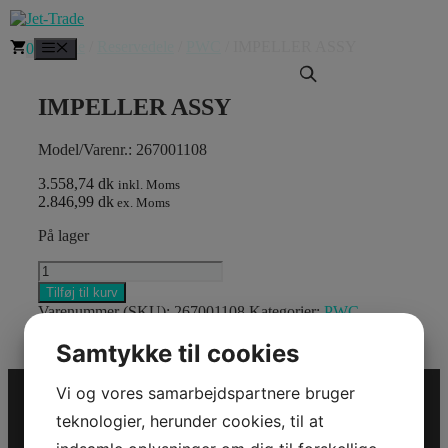
Hop
til
Forside
/
Reservedele
/
PWC
/ IMPELLER ASSY
Menu
0
indhold
IMPELLER ASSY
Model/Varenr.: 267001108
3.558,74 dk
inkl. Moms
2.846,99 dk
ex. Moms
På lager
IMPELLER
ASSY
Tilføj til kurv
antal
Varenummer (SKU):
267001108
Kategorier:
PWC
,
Reservedele
Samtykke til cookies
Vi og vores samarbejdspartnere bruger
teknologier, herunder cookies, til at
Jet-Trade Powersport