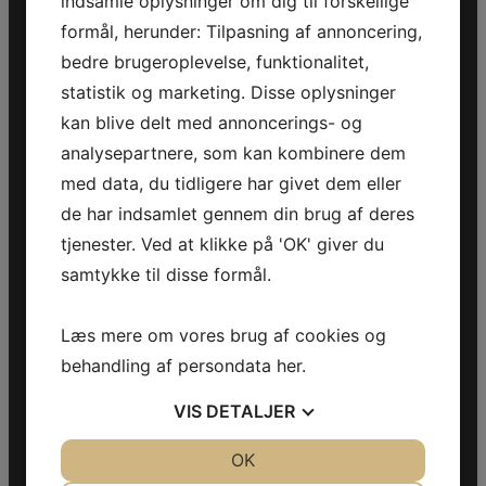
indsamle oplysninger om dig til forskellige
formål, herunder: Tilpasning af annoncering,
Jegstrupvej 280
bedre brugeroplevelse, funktionalitet,
8361 Hasselager
statistik og marketing. Disse oplysninger
Telefon:
+45 70 200 600
kan blive delt med annoncerings- og
analysepartnere, som kan kombinere dem
E-mail:
info@jettrade.dk
med data, du tidligere har givet dem eller
CVR-nummer: 27233678
de har indsamlet gennem din brug af deres
tjenester. Ved at klikke på 'OK' giver du
Produkter
samtykke til disse formål.
Sea-Doo Vandscooter
Can-Am ATV
Can-Am UTV
Læs mere om vores brug af cookies og
Can-Am Roadster
behandling af persondata
her
.
Information
VIS
DETALJER
Handelsebetingelser
JA
NEJ
OK
JA
NEJ
Privatlivspolitik