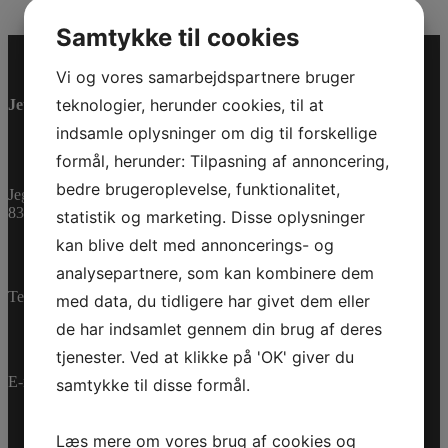
Samtykke til cookies
Vi og vores samarbejdspartnere bruger
teknologier, herunder cookies, til at
Jet-Trade Powersport
indsamle oplysninger om dig til forskellige
formål, herunder: Tilpasning af annoncering,
bedre brugeroplevelse, funktionalitet,
Jegstrupvej 280
8361 Hasselager
statistik og marketing. Disse oplysninger
kan blive delt med annoncerings- og
analysepartnere, som kan kombinere dem
Telefon:
+45 70 200 600
med data, du tidligere har givet dem eller
de har indsamlet gennem din brug af deres
tjenester. Ved at klikke på 'OK' giver du
E-mail:
info@jettrade.dk
samtykke til disse formål.
Læs mere om vores brug af cookies og