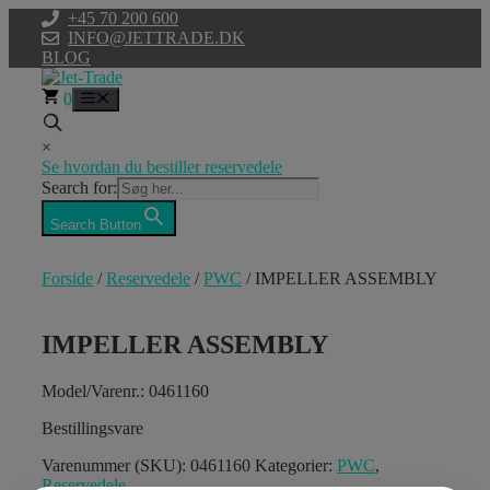
Hop
+45 70 200 600
til
INFO@JETTRADE.DK
indhold
BLOG
0
Menu
×
Se hvordan du bestiller reservedele
Search for:
Search Button
Forside
/
Reservedele
/
PWC
/ IMPELLER ASSEMBLY
IMPELLER ASSEMBLY
Model/Varenr.: 0461160
Bestillingsvare
Varenummer (SKU):
0461160
Kategorier:
PWC
,
Reservedele