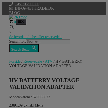
Hop
+45 70 200 600
til
INFO@JETTRADE.DK
indhold
BLOG
0
Menu
×
Se hvordan du bestiller reservedele
Search for:
Search Button
Forside
/
Reservedele
/
ATV
/ HV BATTERRY
VOLTAGE VALIDATION ADAPTER
HV BATTERRY VOLTAGE
VALIDATION ADAPTER
Model/Varenr.: 529036622
2.891,09 dk
inkl. Moms