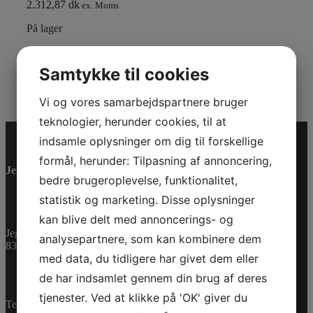
2.312,87 dk
ex. Moms
På lager
HV
BATTERRY
Tilføj til kurv
Samtykke til cookies
VOLTAGE
Varenummer (SKU):
529036622
Kategorier:
ATV
,
VALIDATION
Reservedele
Vi og vores samarbejdspartnere bruger
ADAPTER
antal
teknologier, herunder cookies, til at
indsamle oplysninger om dig til forskellige
formål, herunder: Tilpasning af annoncering,
Jet-Trade Powersport
bedre brugeroplevelse, funktionalitet,
statistik og marketing. Disse oplysninger
kan blive delt med annoncerings- og
Jegstrupvej 280
analysepartnere, som kan kombinere dem
8361 Hasselager
med data, du tidligere har givet dem eller
de har indsamlet gennem din brug af deres
tjenester. Ved at klikke på 'OK' giver du
Telefon:
+45 70 200 600