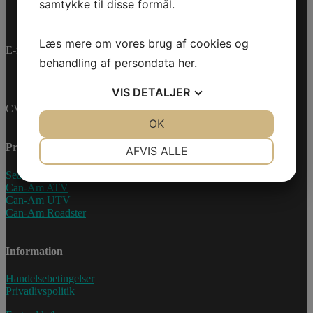
samtykke til disse formål.
Læs mere om vores brug af cookies og
E-mail:
info@jettrade.dk
behandling af persondata
her
.
VIS
DETALJER
CVR-nummer: 27233678
JA
NEJ
OK
JA
NEJ
NØDVENDIGE
PRÆFERENCER
Produkter
AFVIS ALLE
JA
NEJ
JA
NEJ
Sea-Doo Vandscooter
Can-Am ATV
MARKETING
STATISTIK
Can-Am UTV
Can-Am Roadster
Information
Handelsebetingelser
Privatlivspolitik