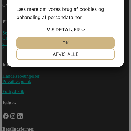
CVR-nummer: 27233678
Læs mere om vores brug af cookies og
behandling af persondata
her
.
Produkter
VIS
DETALJER
Sea-Doo Vandscooter
Can-Am ATV
JA
NEJ
OK
JA
NEJ
Can-Am UTV
Can-Am Roadster
NØDVENDIGE
PRÆFERENCER
AFVIS ALLE
JA
NEJ
JA
NEJ
Information
MARKETING
STATISTIK
Handelsebetingelser
Privatlivspolitik
Fortryd køb
Følg os
Facebook
Instagram
LinkedIn
Betalingsformer