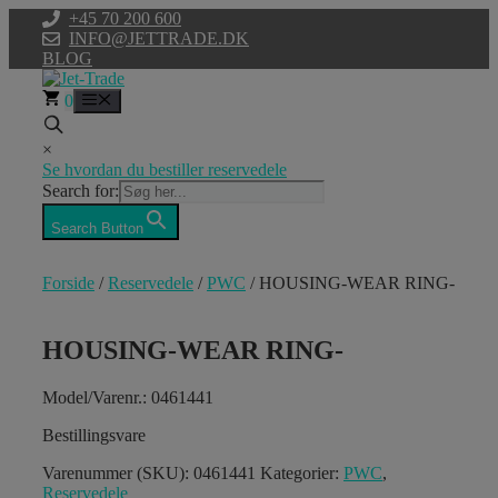
Hop
+45 70 200 600
til
INFO@JETTRADE.DK
indhold
BLOG
0
Menu
×
Se hvordan du bestiller reservedele
Search for:
Search Button
Forside
/
Reservedele
/
PWC
/ HOUSING-WEAR RING-
HOUSING-WEAR RING-
Model/Varenr.: 0461441
Bestillingsvare
Varenummer (SKU):
0461441
Kategorier:
PWC
,
Reservedele