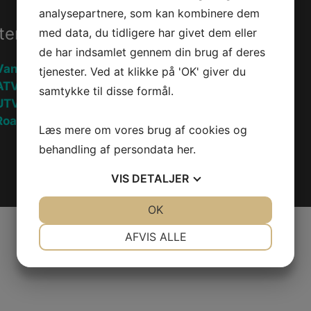
analysepartnere, som kan kombinere dem
ter
Information
med data, du tidligere har givet dem eller
de har indsamlet gennem din brug af deres
Vandscooter
Handelsebetingelser
tjenester. Ved at klikke på 'OK' giver du
ATV
Privatlivspolitik
samtykke til disse formål.
UTV
oadster
Fortryd køb
Læs mere om vores brug af cookies og
behandling af persondata
her
.
VIS
DETALJER
JA
NEJ
OK
JA
NEJ
NØDVENDIGE
PRÆFERENCER
AFVIS ALLE
JA
NEJ
JA
NEJ
MARKETING
STATISTIK