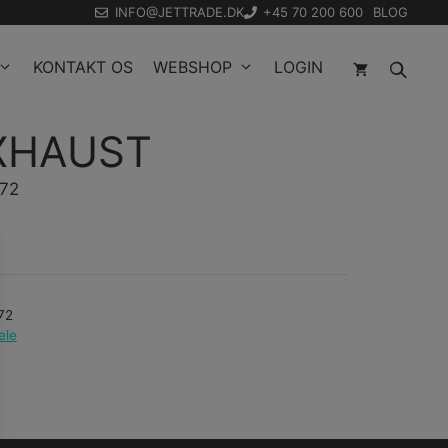
INFO@JETTRADE.DK
+45 70 200 600
BLOG
KONTAKT OS
WEBSHOP
LOGIN
XHAUST
772
72
ele