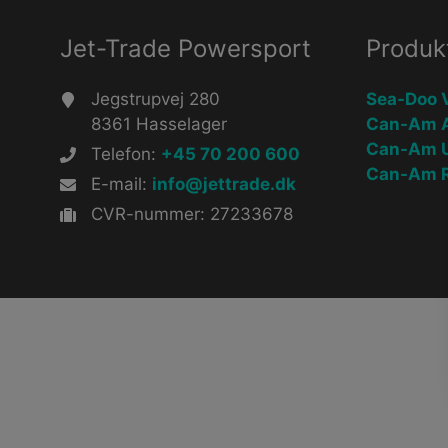
Jet-Trade Powersport
Produk
Jegstrupvej 280
Sea-Doo 
8361 Hasselager
Can-Am 
Can-Am 
Telefon:
+45 70 200 600
Can-Am R
E-mail:
info@jettrade.dk
CVR-nummer: 27233678