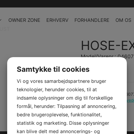
OWNER ZONE
ERHVERV
FORHANDLERE
OM OS
AUST
HOSE-E
Model/Varenr.: 0460
Samtykke til cookies
Bestillingsvare
Vi og vores samarbejdspartnere bruger
teknologier, herunder cookies, til at
Varenummer (SKU):
04607
indsamle oplysninger om dig til forskellige
Kategorier:
PWC
,
Reserved
formål, herunder: Tilpasning af annoncering,
bedre brugeroplevelse, funktionalitet,
statistik og marketing. Disse oplysninger
kan blive delt med annoncerings- og