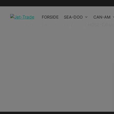
Hop
til
FORSIDE
SEA-DOO
CAN-AM
indhold
Forside
/
Reservedele
/
PWC
/ HOSE-EXH