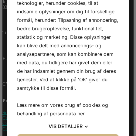
Jegstrupvej 280
teknologier, herunder cookies, til at
Reservedele
8361 Hasselager
indsamle oplysninger om dig til forskellige
formål, herunder: Tilpasning af annoncering,
bedre brugeroplevelse, funktionalitet,
Telefon:
+45 70 200 600
statistik og marketing. Disse oplysninger
kan blive delt med annoncerings- og
analysepartnere, som kan kombinere dem
E-mail:
info@jettrade.dk
med data, du tidligere har givet dem eller
de har indsamlet gennem din brug af deres
tjenester. Ved at klikke på 'OK' giver du
CVR-nummer: 27233678
samtykke til disse formål.
Produkter
Læs mere om vores brug af cookies og
Sea-Doo Vandscooter
behandling af persondata
her
.
Can-Am ATV
Can-Am UTV
VIS
DETALJER
Can-Am Roadster