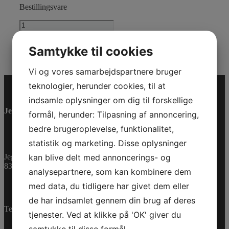
Bestillingsvare
HAND
LEVER_ACCELERATOR
Tilføj til kurv
antal
Varenummer (SKU):
707000595
Kategorier:
ATV
,
Samtykke til cookies
Reservedele
Vi og vores samarbejdspartnere bruger
teknologier, herunder cookies, til at
indsamle oplysninger om dig til forskellige
Jet-Trade Powersport
formål, herunder: Tilpasning af annoncering,
bedre brugeroplevelse, funktionalitet,
statistik og marketing. Disse oplysninger
Jegstrupvej 280
kan blive delt med annoncerings- og
8361 Hasselager
analysepartnere, som kan kombinere dem
med data, du tidligere har givet dem eller
de har indsamlet gennem din brug af deres
Telefon:
+45 70 200 600
tjenester. Ved at klikke på 'OK' giver du