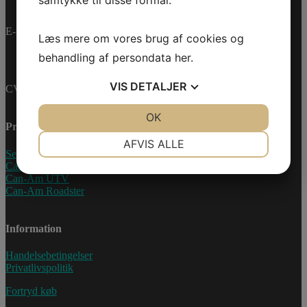
samtykke til disse formål.
E-mail:
info@jettrade.dk
Læs mere om vores brug af cookies og
behandling af persondata
her
.
VIS
DETALJER
CVR-nummer: 27233678
JA
NEJ
OK
JA
NEJ
Produkter
NØDVENDIGE
PRÆFERENCER
AFVIS ALLE
Sea-Doo Vandscooter
JA
NEJ
JA
NEJ
Can-Am ATV
Can-Am UTV
MARKETING
STATISTIK
Can-Am Roadster
Information
Handelsebetingelser
Privatlivspolitik
Fortryd køb