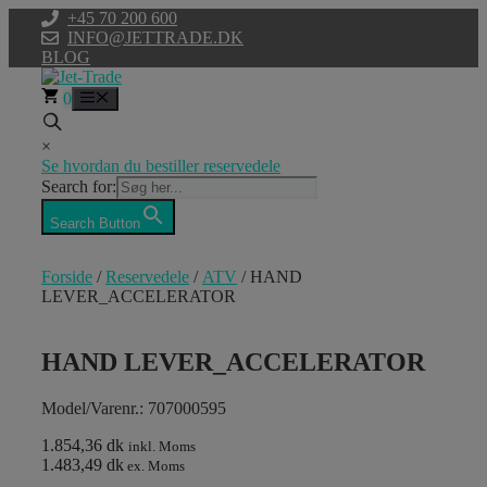
Hop
+45 70 200 600
til
INFO@JETTRADE.DK
indhold
BLOG
0
Menu
×
Se hvordan du bestiller reservedele
Search for:
Search Button
Forside
/
Reservedele
/
ATV
/ HAND
LEVER_ACCELERATOR
HAND LEVER_ACCELERATOR
Model/Varenr.: 707000595
1.854,36 dk
inkl. Moms
1.483,49 dk
ex. Moms