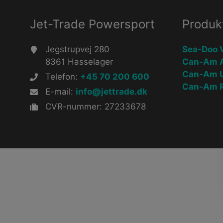
Jet-Trade Powersport
Produk
Jegstrupvej 280
Sea-Doo 
8361 Hasselager
Can-Am 
Can-Am 
Telefon:
+45 70 200 600
Can-Am R
E-mail:
info@jettrade.dk
CVR-nummer: 27233678