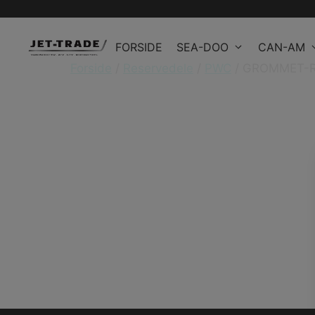
Hop
til
FORSIDE
SEA-DOO
CAN-AM
indhold
Forside
/
Reservedele
/
PWC
/ GROMMET-