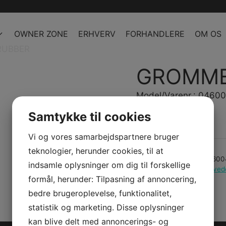
OWNER ZONE
ERHVERV
FORHANDLERE
OM OS
RUBBER
GROMME
Model/Varenr.: 0460
Samtykke til cookies
Bestillingsvare
Vi og vores samarbejdspartnere bruger
teknologier, herunder cookies, til at
Varenummer (SKU):
04600
indsamle oplysninger om dig til forskellige
Kategorier:
PWC
,
Reserved
formål, herunder: Tilpasning af annoncering,
bedre brugeroplevelse, funktionalitet,
statistik og marketing. Disse oplysninger
kan blive delt med annoncerings- og