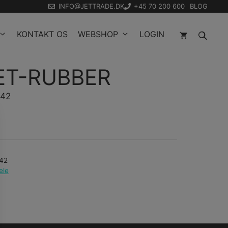
INFO@JETTRADE.DK
+45 70 200 600
BLOG
KONTAKT OS
WEBSHOP
LOGIN
T-RUBBER
042
42
ele