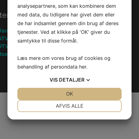
analysepartnere, som kan kombinere dem
ter
Information
med data, du tidligere har givet dem eller
de har indsamlet gennem din brug af deres
Vandscooter
Handelsebetingelser
tjenester. Ved at klikke på 'OK' giver du
ATV
Privatlivspolitik
samtykke til disse formål.
UTV
oadster
Fortryd køb
Læs mere om vores brug af cookies og
behandling af persondata
her
.
VIS
DETALJER
JA
NEJ
OK
JA
NEJ
NØDVENDIGE
PRÆFERENCER
AFVIS ALLE
JA
NEJ
JA
NEJ
MARKETING
STATISTIK