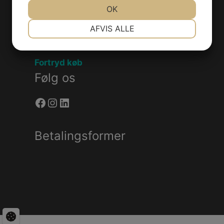
JA
NEJ
OK
JA
NEJ
NØDVENDIGE
PRÆFERENCER
Handelsebetingelser
AFVIS ALLE
Privatlivspolitik
JA
NEJ
JA
NEJ
MARKETING
STATISTIK
Fortryd køb
Følg os
Facebook
Instagram
LinkedIn
Betalingsformer