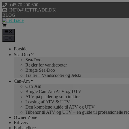
Hop
+45 70 200 600
til
INFO@JETTRADE.DK
indhold
BLOG
Menu
Menu
Forside
Sea-Doo
Sea-Doo
Regler for vandscooter
Brugte Sea-Doo
Trailer – Vandscooter og Jetski
Can-Am
Can-Am
Brugte Can-Am ATV og UTV
ATV på plader og som traktor.
Leasing af ATV & UTV
Den komplette guide til ATV og UTV
Tilbehør til ATV og UTV – en guide til professionelle r
Owner Zone
Erhverv
Forhandlere