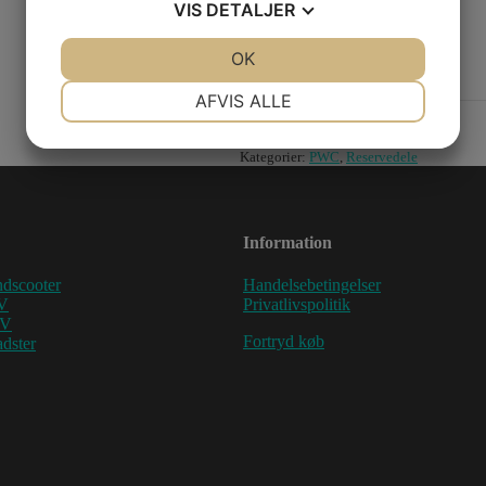
VIS
DETALJER
175,65 dk
inkl. Moms
140,52 dk
ex. Moms
JA
NEJ
OK
JA
NEJ
Bestillingsvare
NØDVENDIGE
PRÆFERENCER
AFVIS ALLE
JA
NEJ
JA
NEJ
Varenummer (SKU):
0461747
Kategorier:
PWC
,
Reservedele
MARKETING
STATISTIK
Information
dscooter
Handelsebetingelser
V
Privatlivspolitik
TV
Fortryd køb
dster