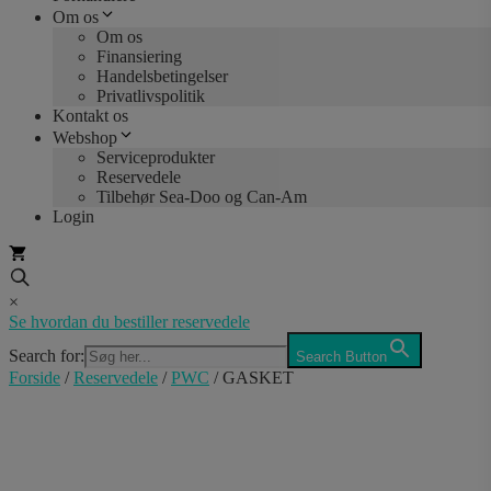
Om os
Om os
Finansiering
Handelsbetingelser
Privatlivspolitik
Kontakt os
Webshop
Serviceprodukter
Reservedele
Tilbehør Sea-Doo og Can-Am
Login
×
Se hvordan du bestiller reservedele
Search for:
Search Button
Forside
/
Reservedele
/
PWC
/ GASKET