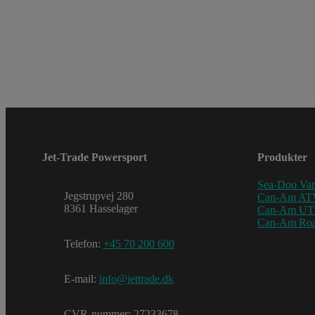
Jet-Trade Powersport
Produkter
Sea-Doo Van
Jegstrupvej 280
Can-Am AT
8361 Hasselager
Can-Am U
Can-Am Roa
Telefon:
+45 70 200 600
E-mail:
info@jettrade.dk
CVR-nummer: 27233678