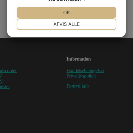
JA
NEJ
OK
JA
NEJ
NØDVENDIGE
PRÆFERENCER
AFVIS ALLE
JA
NEJ
JA
NEJ
MARKETING
STATISTIK
Information
dscooter
Handelsebetingelser
V
Privatlivspolitik
TV
Fortryd køb
dster