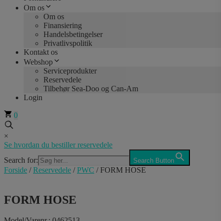
Om os
Om os
Finansiering
Handelsbetingelser
Privatlivspolitik
Kontakt os
Webshop
Serviceprodukter
Reservedele
Tilbehør Sea-Doo og Can-Am
Login
0
×
Se hvordan du bestiller reservedele
Search for:
Search Button
Forside
/
Reservedele
/
PWC
/ FORM HOSE
FORM HOSE
Model/Varenr.: 0462513