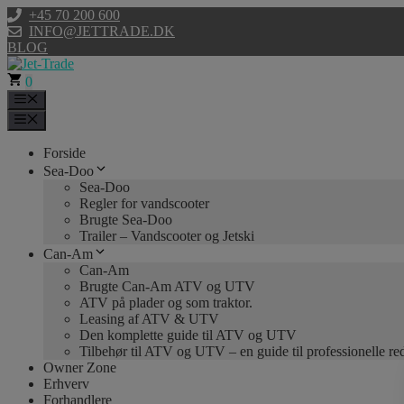
Hop
+45 70 200 600
til
INFO@JETTRADE.DK
indhold
BLOG
0
Menu
Menu
Forside
Sea-Doo
Sea-Doo
Regler for vandscooter
Brugte Sea-Doo
Trailer – Vandscooter og Jetski
Can-Am
Can-Am
Brugte Can-Am ATV og UTV
ATV på plader og som traktor.
Leasing af ATV & UTV
Den komplette guide til ATV og UTV
Tilbehør til ATV og UTV – en guide til professionelle r
Owner Zone
Erhverv
Forhandlere