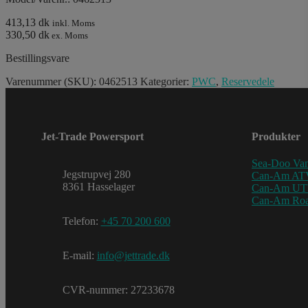
413,13 dk
inkl. Moms
330,50 dk
ex. Moms
Bestillingsvare
Varenummer (SKU):
0462513
Kategorier:
PWC
,
Reservedele
Jet-Trade Powersport
Produkter
Sea-Doo Van
Jegstrupvej 280
Can-Am AT
8361 Hasselager
Can-Am U
Can-Am Roa
Telefon:
+45 70 200 600
E-mail:
info@jettrade.dk
CVR-nummer: 27233678