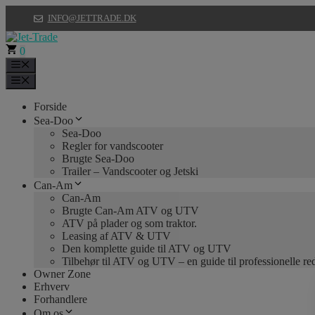
Hop
INFO@JETTRADE.DK
til
indhold
0
Menu
Menu
Forside
Sea-Doo
Sea-Doo
Regler for vandscooter
Brugte Sea-Doo
Trailer – Vandscooter og Jetski
Can-Am
Can-Am
Brugte Can-Am ATV og UTV
ATV på plader og som traktor.
Leasing af ATV & UTV
Den komplette guide til ATV og UTV
Tilbehør til ATV og UTV – en guide til professionelle r
Owner Zone
Erhverv
Forhandlere
Om os