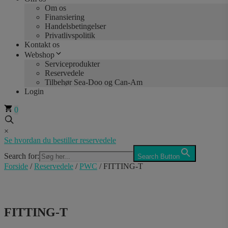
Om os
Finansiering
Handelsbetingelser
Privatlivspolitik
Kontakt os
Webshop
Serviceprodukter
Reservedele
Tilbehør Sea-Doo og Can-Am
Login
0
×
Se hvordan du bestiller reservedele
Search for:
Search Button
Forside
/
Reservedele
/
PWC
/ FITTING-T
FITTING-T