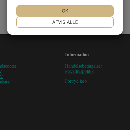
JA
NEJ
OK
JA
NEJ
NØDVENDIGE
PRÆFERENCER
AFVIS ALLE
JA
NEJ
JA
NEJ
MARKETING
STATISTIK
Information
dscooter
Handelsebetingelser
V
Privatlivspolitik
TV
Fortryd køb
dster