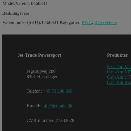
Model/Varenr.: 0460831
Bestillingsvare
Varenummer (SKU):
0460831
Kategorier:
PWC
,
Reservedele
Jet-Trade Powersport
Produkter
Sea-Doo Van
Jegstrupvej 280
Can-Am AT
8361 Hasselager
Can-Am U
Can-Am Roa
Telefon:
+45 70 200 600
E-mail:
info@jettrade.dk
CVR-nummer: 27233678