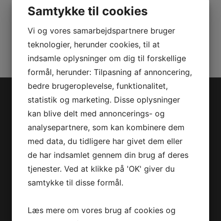
Samtykke til cookies
Varenummer (SKU):
0461343
Vi og vores samarbejdspartnere bruger
Kategorier:
PWC
,
Reservedele
teknologier, herunder cookies, til at
indsamle oplysninger om dig til forskellige
formål, herunder: Tilpasning af annoncering,
bedre brugeroplevelse, funktionalitet,
statistik og marketing. Disse oplysninger
Jet-Trade Powersport
kan blive delt med annoncerings- og
analysepartnere, som kan kombinere dem
Jegstrupvej 280
med data, du tidligere har givet dem eller
8361 Hasselager
de har indsamlet gennem din brug af deres
Telefon:
+45 70 200 600
tjenester. Ved at klikke på 'OK' giver du
E-mail:
info@jettrade.dk
samtykke til disse formål.
CVR-nummer: 27233678
Produkter
Læs mere om vores brug af cookies og