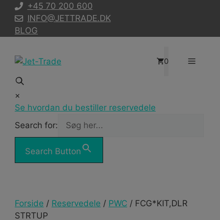
Hop
+45 70 200 600
til
INFO@JETTRADE.DK
indhold
BLOG
Menu
0
×
Se hvordan du bestiller reservedele
Search for:
Search Button
Forside
/
Reservedele
/
PWC
/ FCG*KIT,DLR
STRTUP