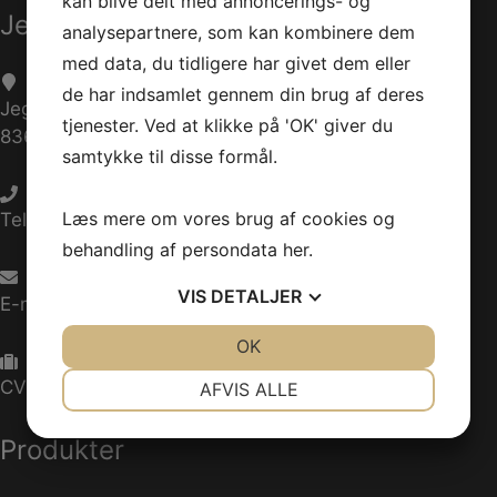
kan blive delt med annoncerings- og
Jet-Trade Powersport
analysepartnere, som kan kombinere dem
med data, du tidligere har givet dem eller
de har indsamlet gennem din brug af deres
Jegstrupvej 280
tjenester. Ved at klikke på 'OK' giver du
8361 Hasselager
samtykke til disse formål.
Læs mere om vores brug af cookies og
Telefon:
+45 70 200 600
behandling af persondata
her
.
VIS
DETALJER
E-mail:
info@jettrade.dk
JA
NEJ
OK
JA
NEJ
NØDVENDIGE
PRÆFERENCER
CVR-nummer: 27233678
AFVIS ALLE
JA
NEJ
JA
NEJ
Produkter
MARKETING
STATISTIK