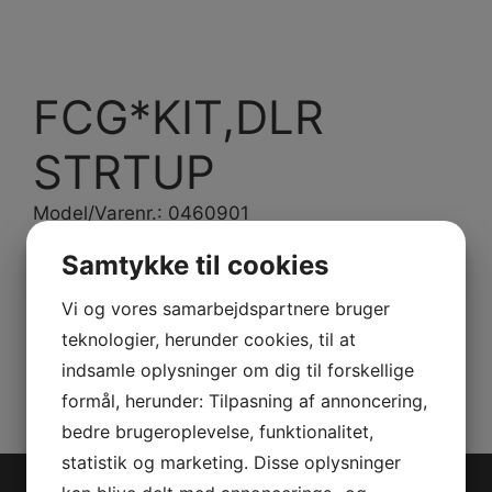
FCG*KIT,DLR
STRTUP
Model/Varenr.: 0460901
Samtykke til cookies
Bestillingsvare
Vi og vores samarbejdspartnere bruger
Varenummer (SKU):
0460901
Kategorier:
PWC
,
teknologier, herunder cookies, til at
Reservedele
indsamle oplysninger om dig til forskellige
formål, herunder: Tilpasning af annoncering,
bedre brugeroplevelse, funktionalitet,
statistik og marketing. Disse oplysninger