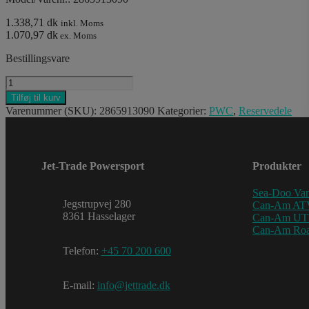
1.338,71 dk
inkl. Moms
1.070,97 dk
ex. Moms
Bestillingsvare
ESCAPE
WETSUIT
Tilføj til kurv
F/L
Varenummer (SKU):
2865913090
Kategorier:
PWC
,
Reservedele
10
antal
Jet-Trade Powersport
Produkter
Sea-Doo Van
Jegstrupvej 280
Can-Am AT
8361 Hasselager
Can-Am U
Can-Am Roa
Telefon:
+45 70 200 600
E-mail:
info@jettrade.dk