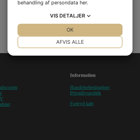
behandling af persondata
her
.
VIS
DETALJER
JA
NEJ
OK
JA
NEJ
NØDVENDIGE
PRÆFERENCER
AFVIS ALLE
JA
NEJ
JA
NEJ
MARKETING
STATISTIK
Information
dscooter
Handelsebetingelser
V
Privatlivspolitik
TV
Fortryd køb
dster