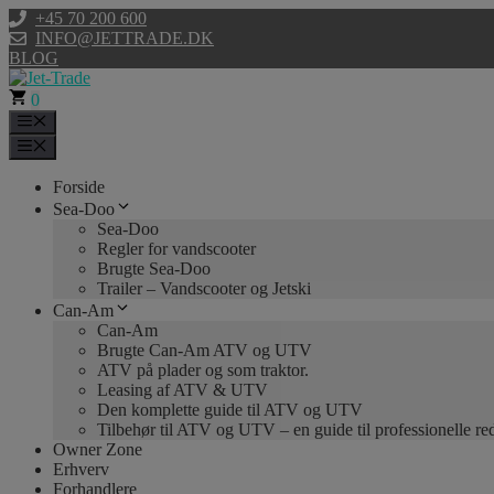
Hop
+45 70 200 600
til
INFO@JETTRADE.DK
indhold
BLOG
0
Menu
Menu
Forside
Sea-Doo
Sea-Doo
Regler for vandscooter
Brugte Sea-Doo
Trailer – Vandscooter og Jetski
Can-Am
Can-Am
Brugte Can-Am ATV og UTV
ATV på plader og som traktor.
Leasing af ATV & UTV
Den komplette guide til ATV og UTV
Tilbehør til ATV og UTV – en guide til professionelle r
Owner Zone
Erhverv
Forhandlere