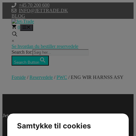
Hop
+45 70 200 600
til
INFO@JETTRADE.DK
indhold
BLOG
0
Menu
×
Se hvordan du bestiller reservedele
Search for:
Search Button
Forside
/
Reservedele
/
PWC
/ ENG WIR HARNSS ASY
ENG WIR
HARNSS ASY
Jet-Trade Powersport
Samtykke til cookies
Model/Varenr.: 0460478