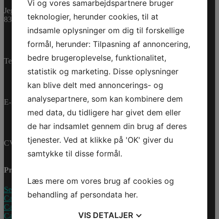
Bestillingsvare
Vi og vores samarbejdspartnere bruger
Jegstrupvej 280
Varenummer (SKU):
teknologier, herunder cookies, til at
8361 Hasselager
0460478
Kategorier:
PWC
,
indsamle oplysninger om dig til forskellige
Reservedele
formål, herunder: Tilpasning af annoncering,
bedre brugeroplevelse, funktionalitet,
Telefon:
+45 70 200 600
statistik og marketing. Disse oplysninger
kan blive delt med annoncerings- og
analysepartnere, som kan kombinere dem
E-mail:
info@jettrade.dk
med data, du tidligere har givet dem eller
de har indsamlet gennem din brug af deres
tjenester. Ved at klikke på 'OK' giver du
CVR-nummer: 27233678
samtykke til disse formål.
Produkter
Læs mere om vores brug af cookies og
Sea-Doo Vandscooter
behandling af persondata
her
.
Can-Am ATV
Can-Am UTV
VIS
DETALJER
Can-Am Roadster