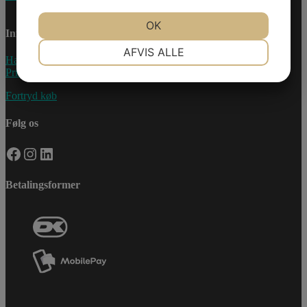
JA
NEJ
OK
JA
NEJ
Information
NØDVENDIGE
PRÆFERENCER
AFVIS ALLE
Handelsebetingelser
Privatlivspolitik
JA
NEJ
JA
NEJ
MARKETING
STATISTIK
Fortryd køb
Følg os
Facebook
Instagram
LinkedIn
Betalingsformer