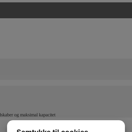
edskaber og maksimal kapacitet