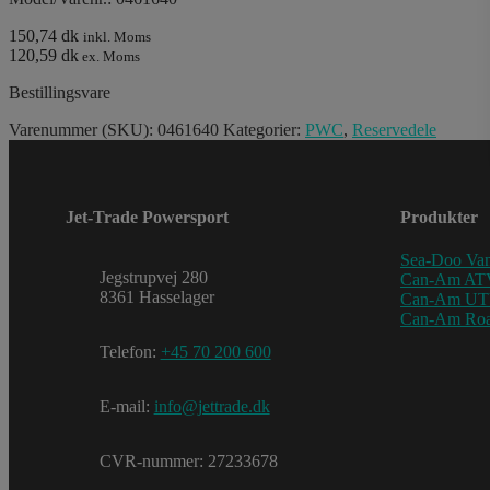
150,74 dk
inkl. Moms
120,59 dk
ex. Moms
Bestillingsvare
Varenummer (SKU):
0461640
Kategorier:
PWC
,
Reservedele
Jet-Trade Powersport
Produkter
Sea-Doo Van
Jegstrupvej 280
Can-Am AT
8361 Hasselager
Can-Am U
Can-Am Roa
Telefon:
+45 70 200 600
E-mail:
info@jettrade.dk
CVR-nummer: 27233678