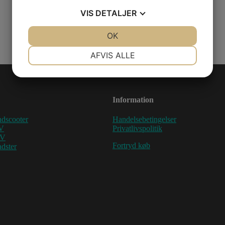
VIS
DETALJER
JA
NEJ
OK
JA
NEJ
NØDVENDIGE
PRÆFERENCER
AFVIS ALLE
JA
NEJ
JA
NEJ
MARKETING
STATISTIK
Information
dscooter
Handelsebetingelser
V
Privatlivspolitik
TV
Fortryd køb
dster