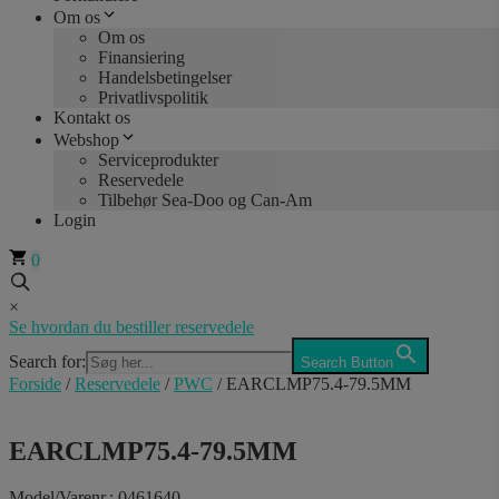
Om os
Om os
Finansiering
Handelsbetingelser
Privatlivspolitik
Kontakt os
Webshop
Serviceprodukter
Reservedele
Tilbehør Sea-Doo og Can-Am
Login
0
×
Se hvordan du bestiller reservedele
Search for:
Search Button
Forside
/
Reservedele
/
PWC
/ EARCLMP75.4-79.5MM
EARCLMP75.4-79.5MM
Model/Varenr.: 0461640