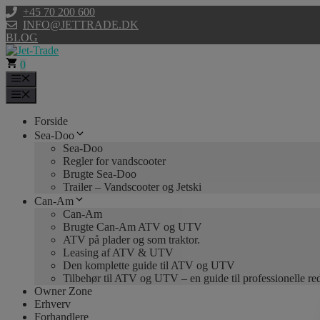
Hop
+45 70 200 600
til
INFO@JETTRADE.DK
indhold
BLOG
0
Menu
Menu
Forside
Sea-Doo
Sea-Doo
Regler for vandscooter
Brugte Sea-Doo
Trailer – Vandscooter og Jetski
Can-Am
Can-Am
Brugte Can-Am ATV og UTV
ATV på plader og som traktor.
Leasing af ATV & UTV
Den komplette guide til ATV og UTV
Tilbehør til ATV og UTV – en guide til professionelle r
Owner Zone
Erhverv
Forhandlere