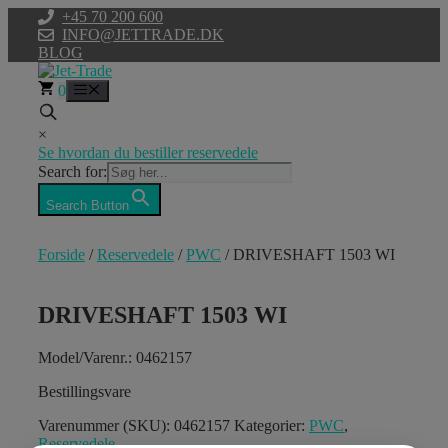
Hop
+45 70 200 600
til
INFO@JETTRADE.DK
indhold
BLOG
0
Menu
×
Se hvordan du bestiller reservedele
Search for:
Search Button
Forside
/
Reservedele
/
PWC
/ DRIVESHAFT 1503 WI
DRIVESHAFT 1503 WI
Model/Varenr.: 0462157
Bestillingsvare
Varenummer (SKU):
0462157
Kategorier:
PWC
,
Reservedele