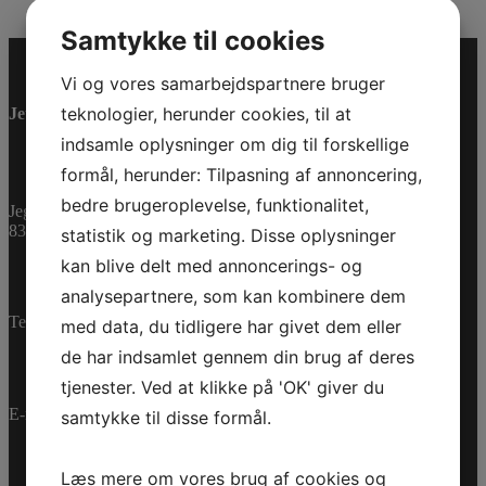
Samtykke til cookies
Vi og vores samarbejdspartnere bruger
teknologier, herunder cookies, til at
Jet-Trade Powersport
indsamle oplysninger om dig til forskellige
formål, herunder: Tilpasning af annoncering,
bedre brugeroplevelse, funktionalitet,
Jegstrupvej 280
8361 Hasselager
statistik og marketing. Disse oplysninger
kan blive delt med annoncerings- og
analysepartnere, som kan kombinere dem
Telefon:
+45 70 200 600
med data, du tidligere har givet dem eller
de har indsamlet gennem din brug af deres
tjenester. Ved at klikke på 'OK' giver du
E-mail:
info@jettrade.dk
samtykke til disse formål.
Læs mere om vores brug af cookies og