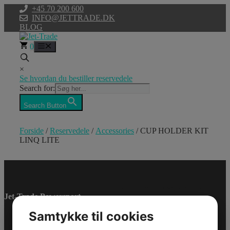
Hop
+45 70 200 600
til
INFO@JETTRADE.DK
indhold
BLOG
0
Menu
×
Se hvordan du bestiller reservedele
Search for:
Search Button
Forside
/
Reservedele
/
Accessories
/ CUP HOLDER KIT
LINQ LITE
CUP HOLDER
KIT LINQ LITE
Jet-Trade Powersport
Model/Varenr.: 715009406
Samtykke til cookies
348,45 dk
inkl. Moms