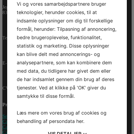
278,76 dk
ex. Moms
Vi og vores samarbejdspartnere bruger
Jegstrupvej 280
teknologier, herunder cookies, til at
Bestillingsvare
8361 Hasselager
indsamle oplysninger om dig til forskellige
CUP
HOLDER
formål, herunder: Tilpasning af annoncering,
Tilføj til kurv
KIT
Varenummer (SKU):
bedre brugeroplevelse, funktionalitet,
Telefon:
+45 70 200 600
LINQ
715009406
Kategorier:
LITE
statistik og marketing. Disse oplysninger
Accessories
,
Reservedele
antal
kan blive delt med annoncerings- og
analysepartnere, som kan kombinere dem
E-mail:
info@jettrade.dk
med data, du tidligere har givet dem eller
de har indsamlet gennem din brug af deres
tjenester. Ved at klikke på 'OK' giver du
CVR-nummer: 27233678
samtykke til disse formål.
Produkter
Læs mere om vores brug af cookies og
Sea-Doo Vandscooter
behandling af persondata
her
.
Can-Am ATV
Can-Am UTV
Can-Am Roadster
VIS
DETALJER