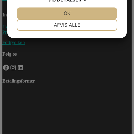
JA
NEJ
OK
JA
NEJ
Information
NØDVENDIGE
PRÆFERENCER
AFVIS ALLE
Handelsebetingelser
Privatlivspolitik
JA
NEJ
JA
NEJ
Fortryd køb
MARKETING
STATISTIK
Følg os
Facebook
Instagram
LinkedIn
Betalingsformer