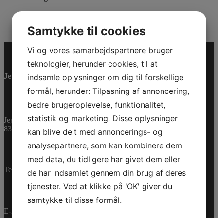
Varenummer (SKU):
0461420
Kategorier:
PWC
,
Reservedele
Samtykke til cookies
Vi og vores samarbejdspartnere bruger
teknologier, herunder cookies, til at
Jet-Trade Powersport
indsamle oplysninger om dig til forskellige
formål, herunder: Tilpasning af annoncering,
bedre brugeroplevelse, funktionalitet,
statistik og marketing. Disse oplysninger
Jegstrupvej 280
8361 Hasselager
kan blive delt med annoncerings- og
analysepartnere, som kan kombinere dem
med data, du tidligere har givet dem eller
Telefon:
+45 70 200 600
de har indsamlet gennem din brug af deres
tjenester. Ved at klikke på 'OK' giver du
samtykke til disse formål.
E-mail:
info@jettrade.dk