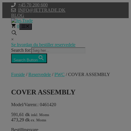
Hop
+45 70 200 600
til
INFO@JETTRADE.DK
indhold
BLOG
0
Menu
×
Se hvordan du bestiller reservedele
Search for:
Search Button
Forside
/
Reservedele
/
PWC
/ COVER ASSEMBLY
COVER ASSEMBLY
Model/Varenr.: 0461420
591,61 dk
inkl. Moms
473,29 dk
ex. Moms
Bestillingsvare