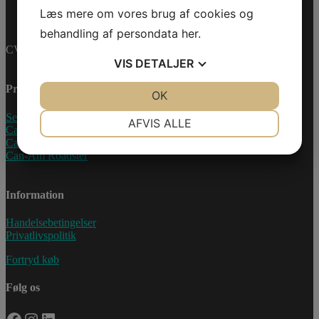
Læs mere om vores brug af cookies og
behandling af persondata
her
.
CVR-nummer: 27233678
VIS
DETALJER
Produkter
JA
NEJ
OK
JA
NEJ
NØDVENDIGE
PRÆFERENCER
Sea-Doo Vandscooter
AFVIS ALLE
Can-Am ATV
Can-Am UTV
JA
NEJ
JA
NEJ
Can-Am Roadster
MARKETING
STATISTIK
Information
Handelsebetingelser
Privatlivspolitik
Fortryd køb
Følg os
Facebook
Instagram
LinkedIn