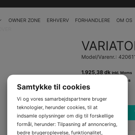
OWNER ZONE
ERHVERV
FORHANDLERE
OM OS
OVER
VARIATO
Model/Varenr.: 4206
1.925,38 dk
inkl. Moms
1.540,30 dk
ex. Moms
Samtykke til cookies
Bestillingsvare
Vi og vores samarbejdspartnere bruger
teknologier, herunder cookies, til at
-
+
indsamle oplysninger om dig til forskellige
VARIATOR
COVER
formål, herunder: Tilpasning af annoncering,
antal
bedre brugeroplevelse, funktionalitet,