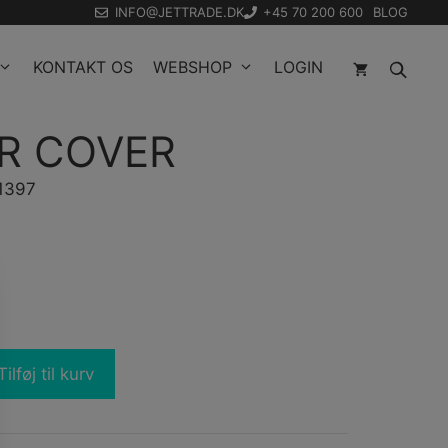
INFO@JETTRADE.DK
+45 70 200 600
BLOG
KONTAKT OS
WEBSHOP
LOGIN
R COVER
11397
Tilføj til kurv