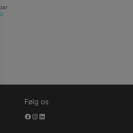
1397
SV
Følg os
Facebook
Instagram
LinkedIn