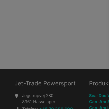
Jet-Trade Powersport
Produk
Jegstrupvej 280
Sea-Doo 
8361 Hasselager
Can-Am 
Can-Am 