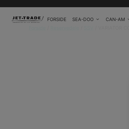
Hop
til
FORSIDE
SEA-DOO
CAN-AM
indhold
Forside
/
Reservedele
/
SSV
/ VARIATOR C