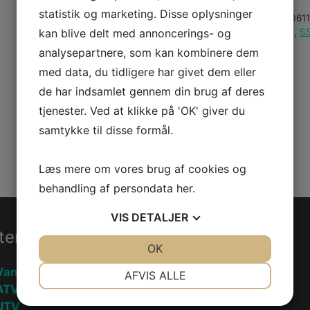
statistik og marketing. Disse oplysninger
Varenummer (SKU):
42061
kan blive delt med annoncerings- og
Kategorier:
Reservedele
,
S
analysepartnere, som kan kombinere dem
med data, du tidligere har givet dem eller
de har indsamlet gennem din brug af deres
tjenester. Ved at klikke på 'OK' giver du
samtykke til disse formål.
Læs mere om vores brug af cookies og
behandling af persondata
her
.
VIS
DETALJER
ter
Information
JA
NEJ
OK
JA
NEJ
NØDVENDIGE
PRÆFERENCER
Vandscooter
Handelsebetingelser
AFVIS ALLE
ATV
Privatlivspolitik
JA
NEJ
JA
NEJ
UTV