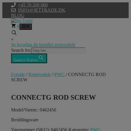
Hop
+45 70 200 600
til
INFO@JETTRADE.DK
indhold
BLOG
0
Menu
×
Se hvordan du bestiller reservedele
Search for:
Search Button
Forside
/
Reservedele
/
PWC
/ CONNECTG ROD
SCREW
CONNECTG ROD SCREW
Model/Varenr.: 0462456
Bestillingsvare
Varenummer (SKU):
0462456
Kategorier:
PWC
,