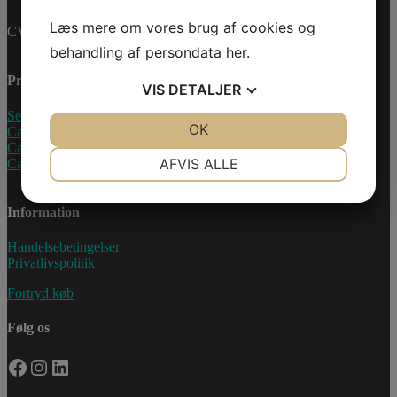
Læs mere om vores brug af cookies og
CVR-nummer: 27233678
behandling af persondata
her
.
Produkter
VIS
DETALJER
Sea-Doo Vandscooter
JA
NEJ
OK
JA
NEJ
Can-Am ATV
Can-Am UTV
NØDVENDIGE
PRÆFERENCER
AFVIS ALLE
Can-Am Roadster
JA
NEJ
JA
NEJ
Information
MARKETING
STATISTIK
Handelsebetingelser
Privatlivspolitik
Fortryd køb
Følg os
Facebook
Instagram
LinkedIn