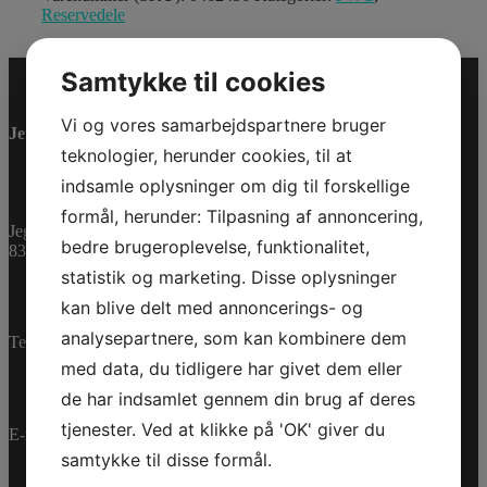
Reservedele
Samtykke til cookies
Vi og vores samarbejdspartnere bruger
Jet-Trade Powersport
teknologier, herunder cookies, til at
indsamle oplysninger om dig til forskellige
formål, herunder: Tilpasning af annoncering,
Jegstrupvej 280
bedre brugeroplevelse, funktionalitet,
8361 Hasselager
statistik og marketing. Disse oplysninger
kan blive delt med annoncerings- og
analysepartnere, som kan kombinere dem
Telefon:
+45 70 200 600
med data, du tidligere har givet dem eller
de har indsamlet gennem din brug af deres
tjenester. Ved at klikke på 'OK' giver du
E-mail:
info@jettrade.dk
samtykke til disse formål.