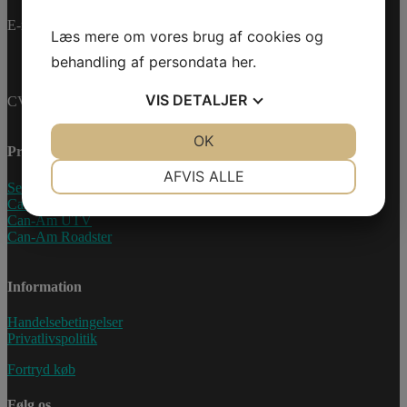
E-mail:
info@jettrade.dk
Læs mere om vores brug af cookies og
behandling af persondata
her
.
VIS
DETALJER
CVR-nummer: 27233678
JA
NEJ
OK
JA
NEJ
Produkter
NØDVENDIGE
PRÆFERENCER
AFVIS ALLE
Sea-Doo Vandscooter
Can-Am ATV
JA
NEJ
JA
NEJ
Can-Am UTV
MARKETING
STATISTIK
Can-Am Roadster
Information
Handelsebetingelser
Privatlivspolitik
Fortryd køb
Følg os