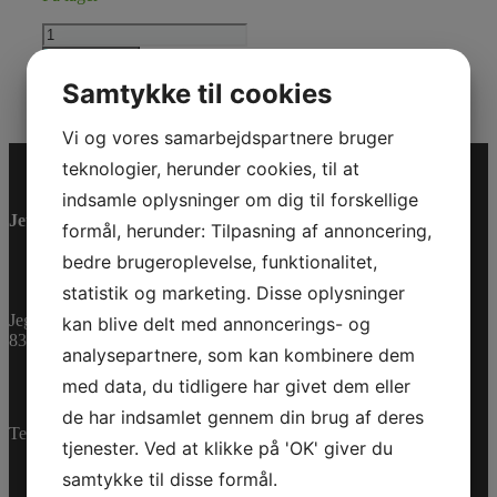
CLIP
antal
Tilføj til kurv
Varenummer (SKU):
517306478
Kategorier:
Reservedele
,
Samtykke til cookies
SSV
Vi og vores samarbejdspartnere bruger
teknologier, herunder cookies, til at
indsamle oplysninger om dig til forskellige
Jet-Trade Powersport
formål, herunder: Tilpasning af annoncering,
bedre brugeroplevelse, funktionalitet,
statistik og marketing. Disse oplysninger
Jegstrupvej 280
kan blive delt med annoncerings- og
8361 Hasselager
analysepartnere, som kan kombinere dem
med data, du tidligere har givet dem eller
de har indsamlet gennem din brug af deres
Telefon:
+45 70 200 600
tjenester. Ved at klikke på 'OK' giver du
samtykke til disse formål.