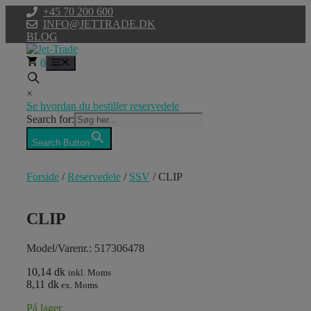
Hop
+45 70 200 600
til
INFO@JETTRADE.DK
indhold
BLOG
0
Menu
×
Se hvordan du bestiller reservedele
Search for:
Search Button
Forside
/
Reservedele
/
SSV
/ CLIP
CLIP
Model/Varenr.: 517306478
10,14 dk
inkl. Moms
8,11 dk
ex. Moms
På lager