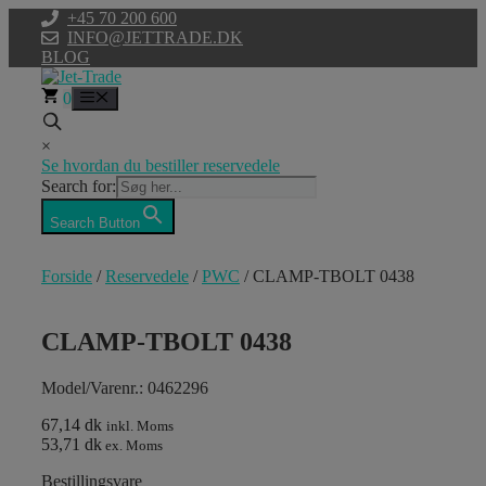
Hop
+45 70 200 600
til
INFO@JETTRADE.DK
indhold
BLOG
0
Menu
×
Se hvordan du bestiller reservedele
Search for:
Search Button
Forside
/
Reservedele
/
PWC
/ CLAMP-TBOLT 0438
CLAMP-TBOLT 0438
Model/Varenr.: 0462296
67,14 dk
inkl. Moms
53,71 dk
ex. Moms
Bestillingsvare