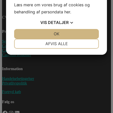
Læs mere om vores brug af cookies og
behandling af persondata
her
.
CVR-nummer: 27233678
VIS
DETALJER
Produkter
JA
NEJ
OK
JA
NEJ
NØDVENDIGE
PRÆFERENCER
Sea-Doo Vandscooter
AFVIS ALLE
Can-Am ATV
Can-Am UTV
JA
NEJ
JA
NEJ
Can-Am Roadster
MARKETING
STATISTIK
Information
Handelsebetingelser
Privatlivspolitik
Fortryd køb
Følg os
Facebook
Instagram
LinkedIn