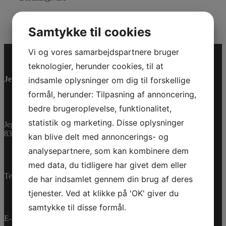
Varenummer (SKU):
0462296
Kategorier:
PWC
,
Reservedele
Samtykke til cookies
Vi og vores samarbejdspartnere bruger
teknologier, herunder cookies, til at
Jet-Trade Powersport
indsamle oplysninger om dig til forskellige
formål, herunder: Tilpasning af annoncering,
bedre brugeroplevelse, funktionalitet,
statistik og marketing. Disse oplysninger
Jegstrupvej 280
8361 Hasselager
kan blive delt med annoncerings- og
analysepartnere, som kan kombinere dem
med data, du tidligere har givet dem eller
Telefon:
+45 70 200 600
de har indsamlet gennem din brug af deres
tjenester. Ved at klikke på 'OK' giver du
samtykke til disse formål.
E-mail:
info@jettrade.dk