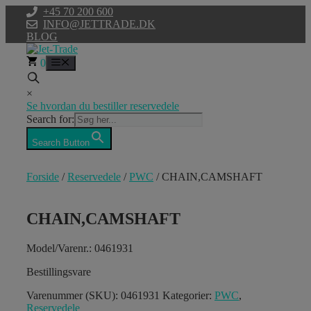
Hop
+45 70 200 600
til
INFO@JETTRADE.DK
indhold
BLOG
0
Menu
×
Se hvordan du bestiller reservedele
Search for:
Search Button
Forside
/
Reservedele
/
PWC
/ CHAIN,CAMSHAFT
CHAIN,CAMSHAFT
Model/Varenr.: 0461931
Bestillingsvare
Varenummer (SKU):
0461931
Kategorier:
PWC
,
Reservedele