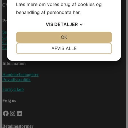
Læs mere om vores brug af cookies og
CVR-nummer: 27233678
behandling af persondata
her
.
Produkter
VIS
DETALJER
Sea-Doo Vandscooter
JA
NEJ
OK
JA
NEJ
Can-Am ATV
Can-Am UTV
NØDVENDIGE
PRÆFERENCER
Can-Am Roadster
AFVIS ALLE
JA
NEJ
JA
NEJ
Information
MARKETING
STATISTIK
Handelsebetingelser
Privatlivspolitik
Fortryd køb
Følg os
Facebook
Instagram
LinkedIn
Betalingsformer