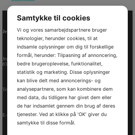
Samtykke til cookies
Vi og vores samarbejdspartnere bruger
Jet-Trade Powersport
teknologier, herunder cookies, til at
indsamle oplysninger om dig til forskellige
formål, herunder: Tilpasning af annoncering,
Jegstrupvej 280
bedre brugeroplevelse, funktionalitet,
8361 Hasselager
statistik og marketing. Disse oplysninger
kan blive delt med annoncerings- og
analysepartnere, som kan kombinere dem
Telefon:
+45 70 200 600
med data, du tidligere har givet dem eller
de har indsamlet gennem din brug af deres
tjenester. Ved at klikke på 'OK' giver du
E-mail:
info@jettrade.dk
samtykke til disse formål.