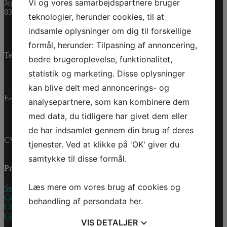
Vi og vores samarbejdspartnere bruger
Jegstrupvej 280
Bestillingsvare
8361 Hasselager
teknologier, herunder cookies, til at
Varenummer (SKU):
indsamle oplysninger om dig til forskellige
0462545
Kategorier:
PWC
,
formål, herunder: Tilpasning af annoncering,
Reservedele
Telefon:
+45 70 200 600
bedre brugeroplevelse, funktionalitet,
statistik og marketing. Disse oplysninger
kan blive delt med annoncerings- og
E-mail:
info@jettrade.dk
analysepartnere, som kan kombinere dem
med data, du tidligere har givet dem eller
de har indsamlet gennem din brug af deres
CVR-nummer: 27233678
tjenester. Ved at klikke på 'OK' giver du
samtykke til disse formål.
Produkter
Læs mere om vores brug af cookies og
Sea-Doo Vandscooter
Can-Am ATV
behandling af persondata
her
.
Can-Am UTV
Can-Am Roadster
VIS
DETALJER