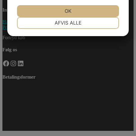
Information
JA
NEJ
OK
JA
NEJ
NØDVENDIGE
PRÆFERENCER
Handelsebetingelser
AFVIS ALLE
Privatlivspolitik
JA
NEJ
JA
NEJ
Fortryd køb
MARKETING
STATISTIK
Følg os
Facebook
Instagram
LinkedIn
Betalingsformer